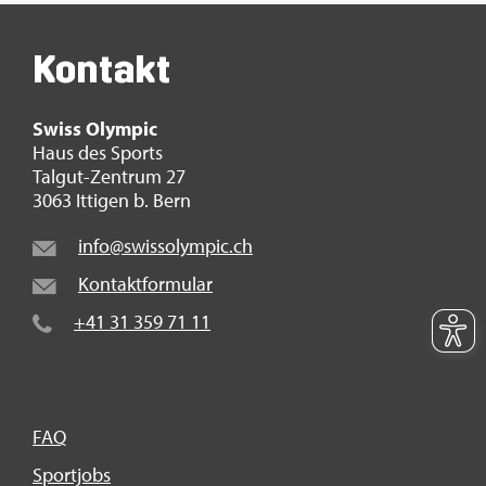
Kon­takt
Swiss Olym­pic
Haus des Sports
Tal­gut-Zen­trum 27
3063 It­ti­gen b. Bern
info@​swi​ssol​ympi​c.​ch
Kon­takt­for­mu­lar
+41 31 359 71 11
FAQ
Sport­jobs