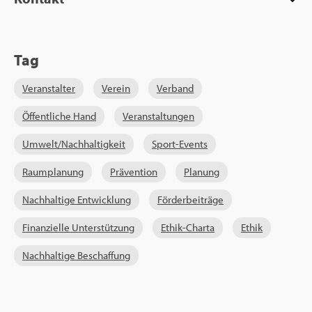
Tag
Ver­an­stal­ter
Ver­ein
Ver­band
Öf­fent­li­che Hand
Ver­an­stal­tun­gen
Um­welt/Nach­hal­tig­keit
Sport-Events
Raum­pla­nung
Prä­ven­ti­on
Pla­nung
Nach­hal­ti­ge Ent­wick­lung
För­der­bei­trä­ge
Fi­nan­zi­el­le Un­ter­stüt­zung
Ethik-Char­ta
Ethik
Nach­hal­ti­ge Be­schaf­fung