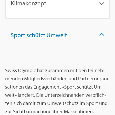
Kli­ma­kon­zept
Sport schützt Um­welt
Swiss Olym­pic hat zu­sam­men mit den teil­neh­
men­den Mit­glieds­ver­bän­den und Part­ner­or­ga­ni­
sa­tio­nen das En­ga­ge­ment «Sport schützt Um­
welt» lan­ciert. Die Un­ter­zeich­nen­den ver­pflich­
ten sich damit zum Um­welt­schutz im Sport und
zur Sicht­bar­ma­chung ihrer Mass­nah­men.