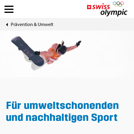
Prä­ven­ti­on & Um­welt
Ver­bän­de
Ath­le­te Hub
Über Swiss Olym­pic
News
Tools
Für um­welt­scho­nen­den
und nach­hal­ti­gen Sport
DE
|
FR