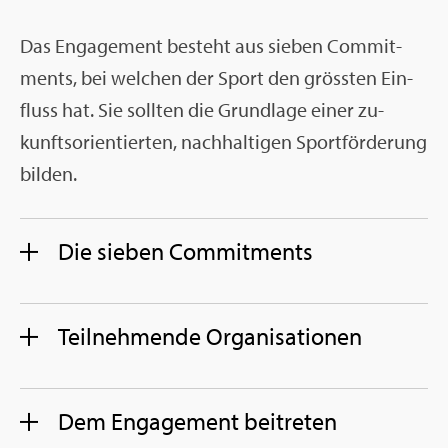
Das En­ga­ge­ment be­steht aus sie­ben Com­mit­
ments, bei wel­chen der Sport den gröss­ten Ein­
fluss hat. Sie soll­ten die Grund­la­ge einer zu­
kunfts­ori­en­tier­ten, nach­hal­ti­gen Sport­för­de­rung
bil­den.
Die sie­ben Com­mit­ments
Teil­neh­men­de Or­ga­ni­sa­tio­nen
Dem En­ga­ge­ment bei­tre­ten