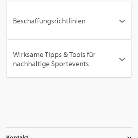
Be­schaf­fungs­richt­li­ni­en
Wirk­sa­me Tipps & Tools für
nach­hal­ti­ge Sport­events
Kon­takt