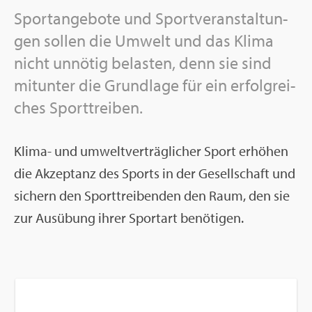
Sport­an­ge­bo­te und Sport­ver­an­stal­tun­
gen sol­len die Um­welt und das Klima
nicht un­nö­tig be­las­ten, denn sie sind
mit­un­ter die Grund­la­ge für ein er­folg­rei­
ches Sport­trei­ben.
Klima- und um­welt­ver­träg­li­cher Sport er­hö­hen
die Ak­zep­tanz des Sports in der Ge­sell­schaft und
si­chern den Sport­trei­ben­den den Raum, den sie
zur Aus­übung ihrer Sport­art be­nö­ti­gen.