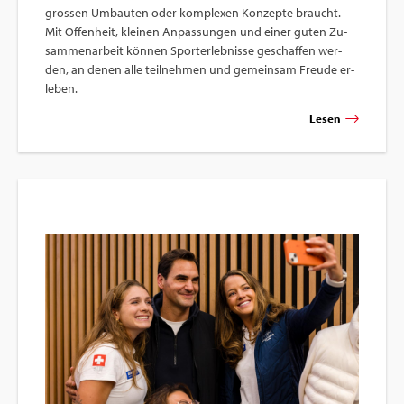
gros­sen Um­bau­ten oder kom­ple­xen Kon­zep­te braucht.
Mit Of­fen­heit, klei­nen An­pas­sun­gen und einer guten Zu­
sam­men­ar­beit kön­nen Sport­er­leb­nis­se ge­schaf­fen wer­
den, an denen alle teil­neh­men und ge­mein­sam Freu­de er­
le­ben.
Lesen