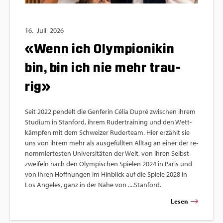
16.
Juli
2026
«Wenn ich Olym­pio­ni­kin
bin, bin ich nie mehr trau­
rig»
Seit 2022 pen­delt die Gen­fe­rin Célia Dupré zwi­schen ihrem
Stu­di­um in Stan­ford, ihrem Ru­der­trai­ning und den Wett­
kämp­fen mit dem Schwei­zer Ru­der­team. Hier er­zählt sie
uns von ihrem mehr als aus­ge­füll­ten All­tag an einer der re­
nom­mier­tes­ten Uni­ver­si­tä­ten der Welt, von ihren Selbst­
zwei­feln nach den Olym­pi­schen Spie­len 2024 in Paris und
von ihren Hoff­nun­gen im Hin­blick auf die Spie­le 2028 in
Los An­ge­les, ganz in der Nähe von ....​Stanford.
Lesen