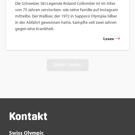
Die Schwei­zer Ski-Le­gen­de Ro­land Col­lom­bin ist im Alter
von 75 Jah­ren ver­stor­ben, wie seine Fa­mi­lie auf In­sta­gram
mit­teil­te. Der Wal­li­ser, der 1972 in Sap­poro Olym­pia-Sil­ber
in der Ab­fahrt ge­won­nen hatte, kämpf­te seit zwei Jah­ren
gegen eine Krank­heit.
Lesen
Mehr laden
Kon­takt
Swiss Olym­pic