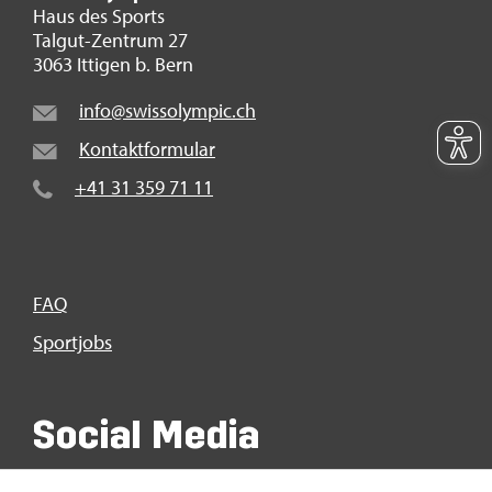
Haus des Sports
Tal­gut-Zen­trum 27
3063 It­ti­gen b. Bern
info@​swi​ssol​ympi​c.​ch
Kon­takt­for­mu­lar
+41 31 359 71 11
FAQ
Sport­jobs
So­ci­al Media