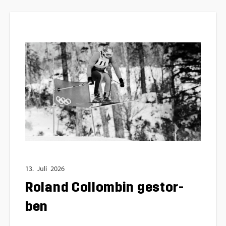
13.
Juli
2026
Ro­land Col­lom­bin ge­stor­
ben