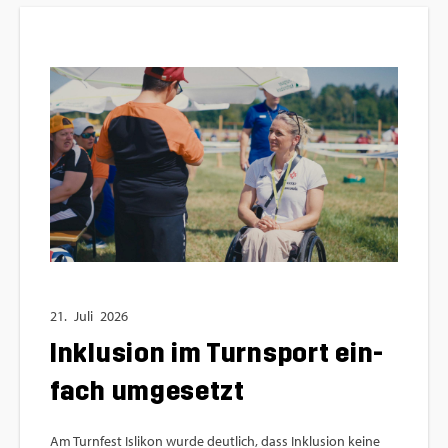
21.
Juli
2026
In­klu­si­on im Turn­sport ein­
fach um­ge­setzt
Am Turn­fest Is­li­kon wurde deut­lich, dass In­klu­si­on keine