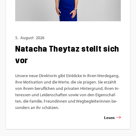
5.
Au­gust
2026
Nat­acha The­y­taz stellt sich
vor
Un­se­re neue Di­rek­to­rin gibt Ein­bli­cke in ihren Wer­de­gang,
ihre Mo­ti­va­ti­on und die Werte, die sie prä­gen. Sie er­zählt
von ihrem be­ruf­li­chen und pri­va­ten Hin­ter­grund, ihren In­
ter­es­sen und Lei­den­schaf­ten sowie von den Ei­gen­schaf­
ten, die Fa­mi­lie, Freun­din­nen und Weg­be­glei­te­rin­nen be­
son­ders an ihr schät­zen.
Lesen