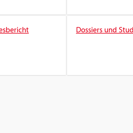
es­be­richt
Dos­siers und Stu­d