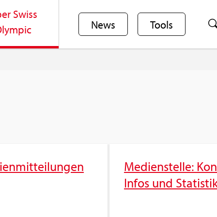
er Swiss
News
Tools
lym­pic
­en­mit­tei­lun­gen
Me­di­en­stel­le: Kon
Infos und Sta­tis­ti