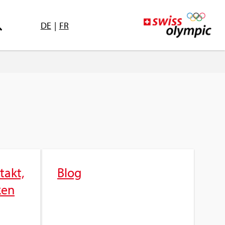
DE
|
FR
­takt,
Blog
­ken