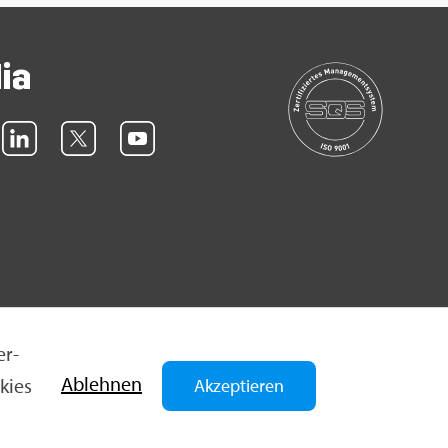
dia
er­
Ab­leh­nen
­kies
Akzeptieren