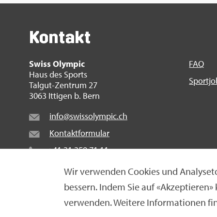
Kon­takt
Swiss Olym­pic
FAQ
Haus des Sports
Sport­j
Tal­gut-Zen­trum 27
3063 It­ti­gen b. Bern
info@​swi​ssol​ympi​c.​ch
Kon­takt­for­mu­lar
+41 31 359 71 11
Wir ver­wen­den Coo­kies und Ana­ly­se­to
bes­sern. Indem Sie auf «Ak­zep­tie­ren»
© Swiss Olym­pic 2026
|
Im­pres­sum
|
Da­ten­schut­z­er­
ver­wen­den. Wei­te­re In­for­ma­tio­nen fi