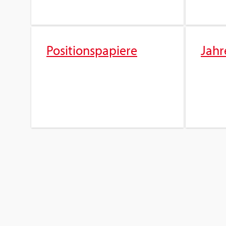
Po­si­ti­ons­pa­pie­re
Jah­r