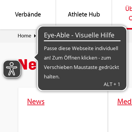
Üb
Ver­bän­de
Ath­le­te Hub
O
Home
Über Swiss Olym­pic
News & Me­di­en
News & Me­di­en
News
Me­di