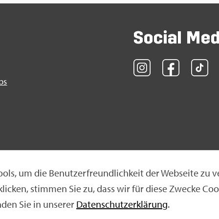
So­ci­al Me
obs
ols, um die Be­nut­zer­freund­lich­keit der Web­sei­te zu v
 kli­cken, stim­men Sie zu, dass wir für diese Zwe­cke Coo
klä­rung
|
Nut­zungs­be­din­gun­gen
|
Ne­ti­quet­te
n­den Sie in un­se­rer
Da­ten­schut­z­er­klä­rung
.