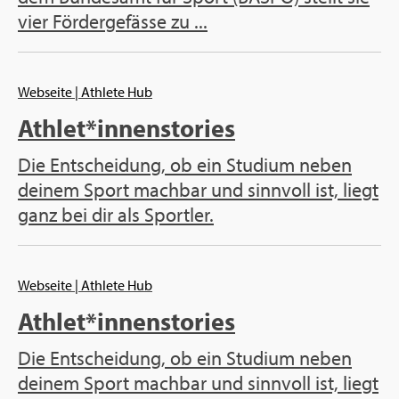
vier För­der­ge­fäs­se zu ...
Web­sei­te
| Ath­le­te Hub
Ath­let*in­nensto­ries
Die Ent­schei­dung, ob ein Stu­di­um neben
dei­nem Sport mach­bar und sinn­voll ist, liegt
ganz bei dir als Sport­ler.
Web­sei­te
| Ath­le­te Hub
Ath­let*in­nensto­ries
Die Ent­schei­dung, ob ein Stu­di­um neben
dei­nem Sport mach­bar und sinn­voll ist, liegt