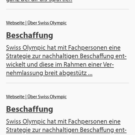
Web­sei­te
| Über Swiss Olym­pic
Be­schaf­fung
Swiss Olym­pic hat mit Fach­per­so­nen eine
Stra­te­gie zur nach­hal­ti­gen Be­schaf­fung ent­
wi­ckelt und diese im Rah­men einer Ver­
nehm­las­sung breit ab­ge­stütz ...
Web­sei­te
| Über Swiss Olym­pic
Be­schaf­fung
Swiss Olym­pic hat mit Fach­per­so­nen eine
Stra­te­gie zur nach­hal­ti­gen Be­schaf­fung ent­