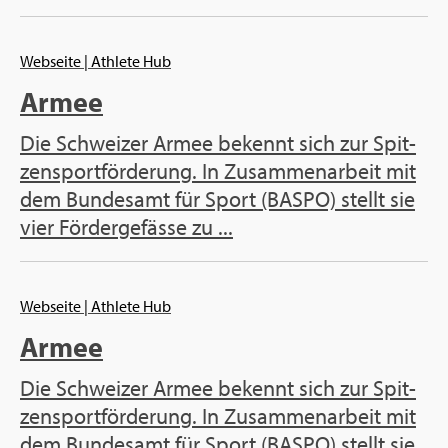
Web­sei­te
| Ath­le­te Hub
Armee
Die Schwei­zer Armee be­kennt sich zur Spit­
zen­sport­för­de­rung. In Zu­sam­men­ar­beit mit
dem Bun­des­amt für Sport (BASPO) stellt sie
vier För­der­ge­fäs­se zu ...
Web­sei­te
| Ath­le­te Hub
Armee
Die Schwei­zer Armee be­kennt sich zur Spit­
zen­sport­för­de­rung. In Zu­sam­men­ar­beit mit
dem Bun­des­amt für Sport (BASPO) stellt sie