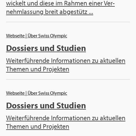
wi­ckelt und diese im Rah­men einer Ver­
nehm­las­sung breit ab­ge­stütz ...
Web­sei­te
| Über Swiss Olym­pic
Dos­siers und Stu­di­en
Wei­ter­füh­ren­de In­for­ma­tio­nen zu ak­tu­el­len
The­men und Pro­jek­ten
Web­sei­te
| Über Swiss Olym­pic
Dos­siers und Stu­di­en
Wei­ter­füh­ren­de In­for­ma­tio­nen zu ak­tu­el­len
The­men und Pro­jek­ten