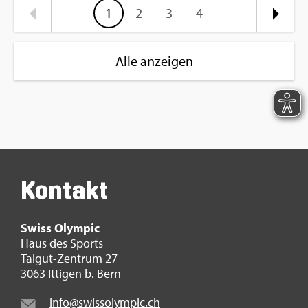
1
2
3
4
Alle anzeigen
Kon­takt
Swiss Olym­pic
Haus des Sports
Tal­gut-Zen­trum 27
3063 It­ti­gen b. Bern
info@​swi​ssol​ympi​c.​ch