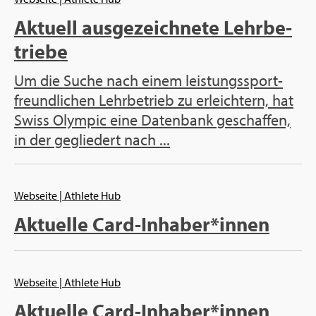
Ak­tu­ell aus­ge­zeich­ne­te Lehr­be­
trie­be
Um die Suche nach einem leis­tungs­sport­
freund­li­chen Lehr­be­trieb zu er­leich­tern, hat
Swiss Olym­pic eine Da­ten­bank ge­schaf­fen,
in der ge­glie­dert nach ...
Web­sei­te
| Ath­le­te Hub
Ak­tu­el­le Card-In­ha­ber*innen
Web­sei­te
| Ath­le­te Hub
Ak­tu­el­le Card-In­ha­ber*innen