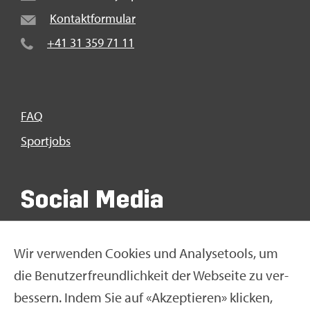
Kon­takt­for­mu­lar
+41 31 359 71 11
FAQ
Sport­jobs
So­ci­al Media
Wir ver­wen­den Coo­kies und Ana­ly­se­tools, um
die Be­nut­zer­freund­lich­keit der Web­sei­te zu ver­
bes­sern. Indem Sie auf «Ak­zep­tie­ren» kli­cken,