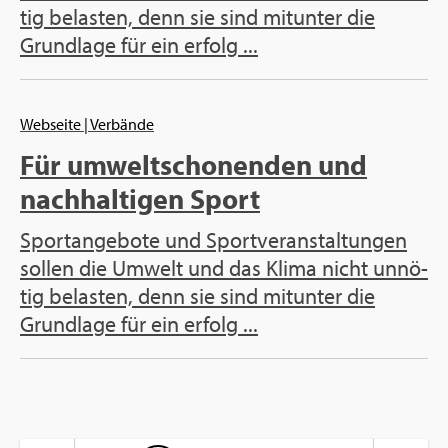
tig be­las­ten, denn sie sind mit­un­ter die
Grund­la­ge für ein er­folg ...
Web­sei­te
| Ver­bän­de
Für um­welt­scho­nen­den und
nach­hal­ti­gen Sport
Sport­an­ge­bo­te und Sport­ver­an­stal­tun­gen
sol­len die Um­welt und das Klima nicht un­nö­
tig be­las­ten, denn sie sind mit­un­ter die
Grund­la­ge für ein er­folg ...