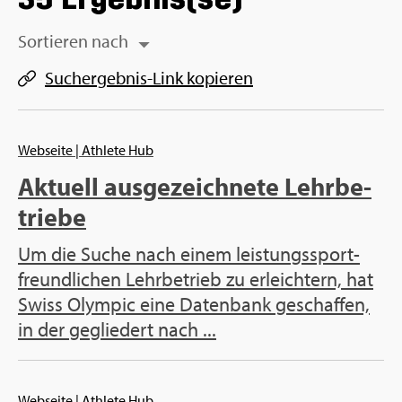
Sor­tie­ren nach
Such­ergeb­nis-Link ko­pie­ren
Web­sei­te
| Ath­le­te Hub
Ak­tu­ell aus­ge­zeich­ne­te Lehr­be­
trie­be
Um die Suche nach einem leis­tungs­sport­
freund­li­chen Lehr­be­trieb zu er­leich­tern, hat
Swiss Olym­pic eine Da­ten­bank ge­schaf­fen,
in der ge­glie­dert nach ...
Web­sei­te
| Ath­le­te Hub