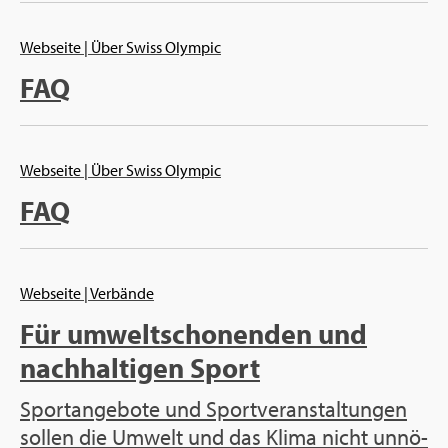
Web­sei­te
| Über Swiss Olym­pic
FAQ
Web­sei­te
| Über Swiss Olym­pic
FAQ
Web­sei­te
| Ver­bän­de
Für um­welt­scho­nen­den und
nach­hal­ti­gen Sport
Sport­an­ge­bo­te und Sport­ver­an­stal­tun­gen
sol­len die Um­welt und das Klima nicht un­nö­