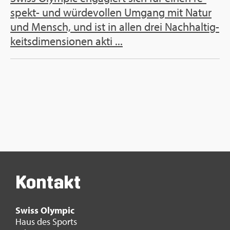
spekt- und wür­de­vol­len Um­gang mit Natur
und Mensch, und ist in allen drei Nach­hal­tig­
keits­di­men­sio­nen akti ...
Kon­takt
Swiss Olym­pic
Haus des Sports