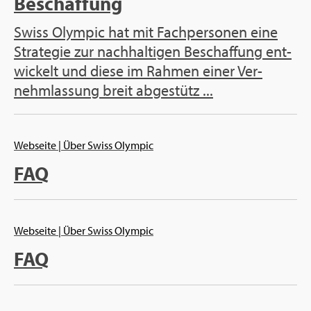
Be­schaf­fung
Swiss Olym­pic hat mit Fach­per­so­nen eine
Stra­te­gie zur nach­hal­ti­gen Be­schaf­fung ent­
wi­ckelt und diese im Rah­men einer Ver­
nehm­las­sung breit ab­ge­stütz ...
Web­sei­te
| Über Swiss Olym­pic
FAQ
Web­sei­te
| Über Swiss Olym­pic
FAQ