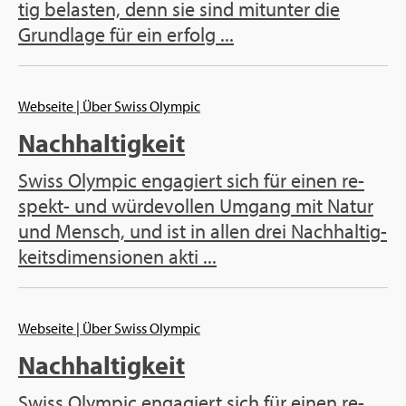
tig be­las­ten, denn sie sind mit­un­ter die
Grund­la­ge für ein er­folg ...
Web­sei­te
| Über Swiss Olym­pic
Nach­hal­tig­keit
Swiss Olym­pic en­ga­giert sich für einen re­
spekt- und wür­de­vol­len Um­gang mit Natur
und Mensch, und ist in allen drei Nach­hal­tig­
keits­di­men­sio­nen akti ...
Web­sei­te
| Über Swiss Olym­pic
Nach­hal­tig­keit
Swiss Olym­pic en­ga­giert sich für einen re­