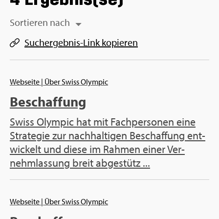
Sor­tie­ren nach
Such­ergeb­nis-Link ko­pie­ren
Web­sei­te
| Über Swiss Olym­pic
Be­schaf­fung
Swiss Olym­pic hat mit Fach­per­so­nen eine
Stra­te­gie zur nach­hal­ti­gen Be­schaf­fung ent­
wi­ckelt und diese im Rah­men einer Ver­
nehm­las­sung breit ab­ge­stütz ...
Web­sei­te
| Über Swiss Olym­pic