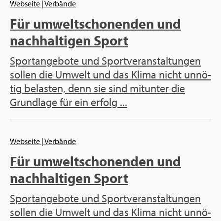
Web­sei­te
| Ver­bän­de
Für um­welt­scho­nen­den und
nach­hal­ti­gen Sport
Sport­an­ge­bo­te und Sport­ver­an­stal­tun­gen
sol­len die Um­welt und das Klima nicht un­nö­
tig be­las­ten, denn sie sind mit­un­ter die
Grund­la­ge für ein er­folg ...
Web­sei­te
| Ver­bän­de
Für um­welt­scho­nen­den und
nach­hal­ti­gen Sport
Sport­an­ge­bo­te und Sport­ver­an­stal­tun­gen
sol­len die Um­welt und das Klima nicht un­nö­