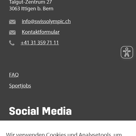
Tal­gut-Zen­trum 27
3063 It­ti­gen b. Bern
info@​swi​ssol​ympi​c.​ch
Kon­takt­for­mu­lar
+41 31 359 71 11
FAQ
Sport­jobs
So­ci­al Media
Wir ver­wen­den Coo­kies und Ana­ly­se­tools, um