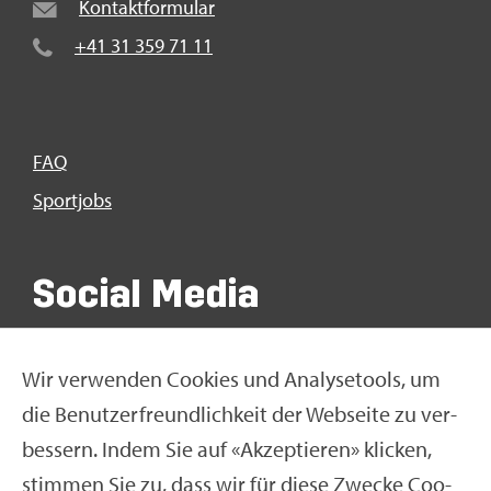
Kon­takt­for­mu­lar
+41 31 359 71 11
FAQ
Sport­jobs
So­ci­al Media
Wir ver­wen­den Coo­kies und Ana­ly­se­tools, um
die Be­nut­zer­freund­lich­keit der Web­sei­te zu ver­
bes­sern. Indem Sie auf «Ak­zep­tie­ren» kli­cken,
stim­men Sie zu, dass wir für diese Zwe­cke Coo­