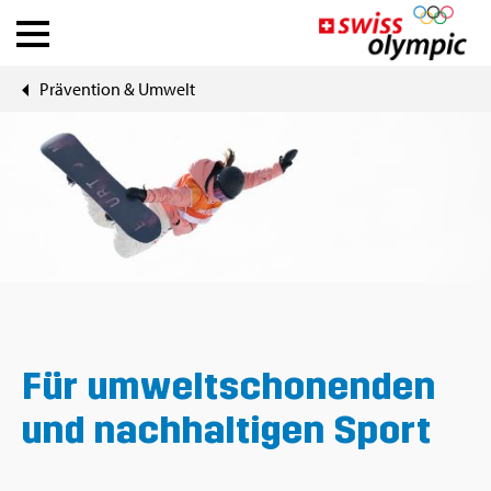
Prä­ven­ti­on & Um­welt
Ver­bän­de
Ath­le­te Hub
Über Swiss Olym­pic
News
Tools
Für um­welt­scho­nen­den
und nach­hal­ti­gen Sport
DE
|
FR