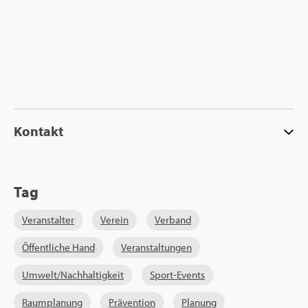
Kon­takt
Tag
Ver­an­stal­ter
Ver­ein
Ver­band
Öf­fent­li­che Hand
Ver­an­stal­tun­gen
Um­welt/Nach­hal­tig­keit
Sport-Events
Raum­pla­nung
Prä­ven­ti­on
Pla­nung