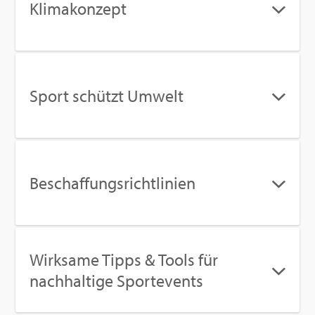
Kli­ma­kon­zept
Sport schützt Um­welt
Be­schaf­fungs­richt­li­ni­en
Wirk­sa­me Tipps & Tools für
nach­hal­ti­ge Sport­events