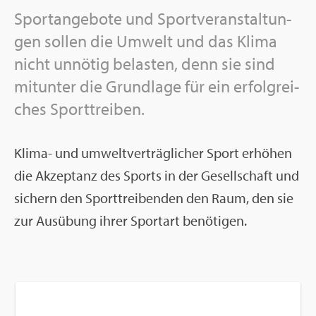
Sport­an­ge­bo­te und Sport­ver­an­stal­tun­
gen sol­len die Um­welt und das Klima
nicht un­nö­tig be­las­ten, denn sie sind
mit­un­ter die Grund­la­ge für ein er­folg­rei­
ches Sport­trei­ben.
Klima- und um­welt­ver­träg­li­cher Sport er­hö­hen
die Ak­zep­tanz des Sports in der Ge­sell­schaft und
si­chern den Sport­trei­ben­den den Raum, den sie
zur Aus­übung ihrer Sport­art be­nö­ti­gen.