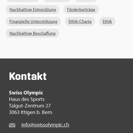
Nach­hal­ti­ge Ent­wick­lung
För­der­bei­trä­ge
Fi­nan­zi­el­le Un­ter­stüt­zung
Ethik-Char­ta
Ethik
Nach­hal­ti­ge Be­schaf­fung
Kon­takt
Swiss Olym­pic
Haus des Sports
Tal­gut-Zen­trum 27
3063 It­ti­gen b. Bern
info@​swi​ssol​ympi​c.​ch