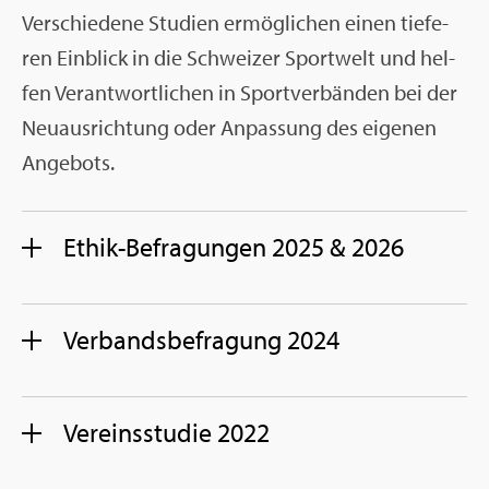
Ver­schie­de­ne Stu­di­en er­mög­li­chen einen tie­fe­
ren Ein­blick in die Schwei­zer Sport­welt und hel­
fen Ver­ant­wort­li­chen in Sport­ver­bän­den bei der
Neu­aus­rich­tung oder An­pas­sung des ei­ge­nen
An­ge­bots.
Ethik-Be­fra­gun­gen 2025 & 2026
Ver­bands­be­fra­gung 2024
Ver­eins­stu­die 2022