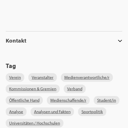
Kon­takt
Tag
Ver­ein
Ver­an­stal­ter
Me­di­en­ver­ant­wort­li­che/r
Kom­mis­sio­nen & Gre­mi­en
Ver­band
Öf­fent­li­che Hand
Me­di­en­schaf­fen­de/r
Stu­dent/in
Ana­ly­se
Ana­ly­sen und Fak­ten
Sport­po­li­tik
Uni­ver­si­tä­ten / Hoch­schu­len