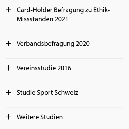
Card-Hol­der Be­fra­gung zu Ethik-
Miss­stän­den 2021
Ver­bands­be­fra­gung 2020
Ver­eins­stu­die 2016
Stu­die Sport Schweiz
Wei­te­re Stu­di­en