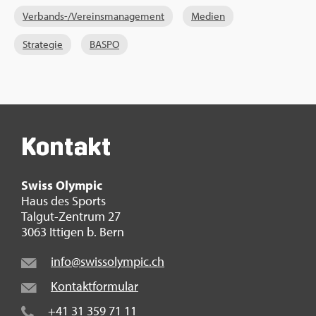
Ver­bands-/Ver­eins­ma­nage­ment
Me­di­en
Stra­te­gie
BASPO
Kon­takt
Swiss Olym­pic
Haus des Sports
Tal­gut-Zen­trum 27
3063 It­ti­gen b. Bern
info@​swi​ssol​ympi​c.​ch
Kon­takt­for­mu­lar
+41 31 359 71 11