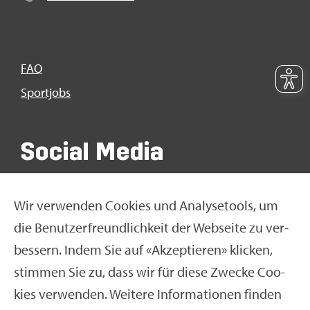
FAQ
Sport­jobs
So­ci­al Media
Wir ver­wen­den Coo­kies und Ana­ly­se­tools, um
die Be­nut­zer­freund­lich­keit der Web­sei­te zu ver­
bes­sern. Indem Sie auf «Ak­zep­tie­ren» kli­cken,
stim­men Sie zu, dass wir für diese Zwe­cke Coo­
kies ver­wen­den. Wei­te­re In­for­ma­tio­nen fin­den