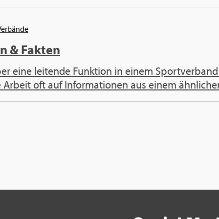
Ver­bän­de
en & Fak­ten
er eine lei­ten­de Funk­ti­on in einem Sport­ver­band
 Ar­beit oft auf In­for­ma­tio­nen aus einem ähn­li­chen