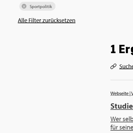
Sport­po­li­tik
Alle Fil­ter zu­rück­set­zen
1 Er
Such­
Web­sei­te
| 
Stu­di­
Wer sel­b
für seine