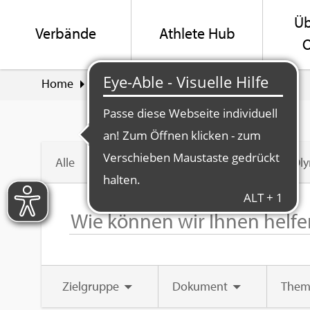
Üb
Ver­bän­de
Ath­le­te Hub
O
Home
Suche
Swiss Olym­pic Ver­band
Alle
Swiss Ol
Ziel­grup­pe
Do­ku­ment
Them