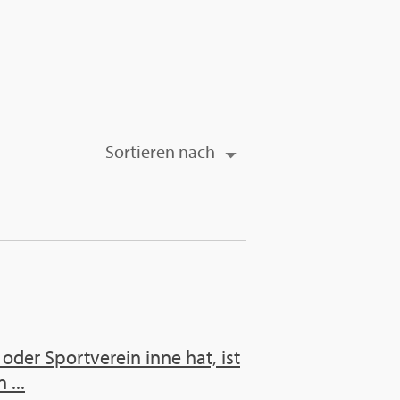
Sor­tie­ren nach
 oder Sport­ver­ein inne hat, ist
 ...