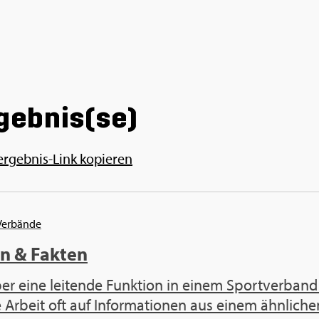
­geb­nis(se)
ergeb­nis-Link ko­pie­ren
Ver­bän­de
en & Fak­ten
er eine lei­ten­de Funk­ti­on in einem Sport­ver­band
 Ar­beit oft auf In­for­ma­tio­nen aus einem ähn­li­chen