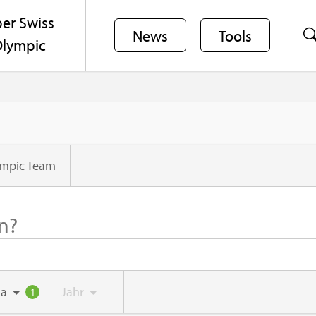
er Swiss
News
Tools
lym­pic
ym­pic Team
a
Jahr
1