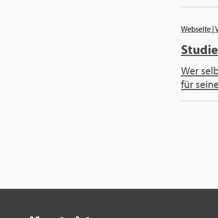
Web­sei­te
| 
Stu­di­
Wer sel­b
für seine