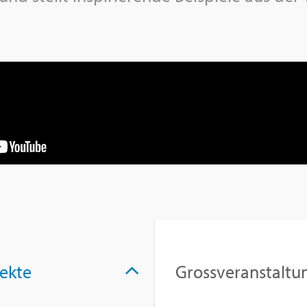
jek­te
Gross­ver­an­stal­tu