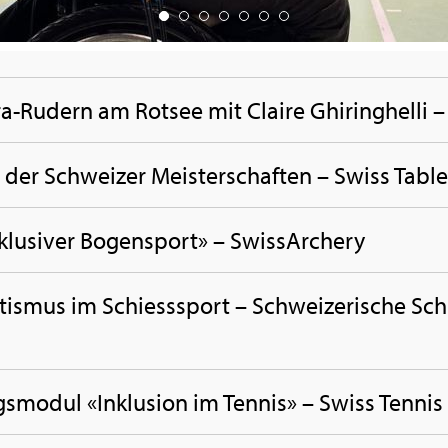
ara-Ru­dern am Rot­see mit Clai­re Ghi­ring­hel­
der Schwei­zer Meis­ter­schaf­ten – Swiss Table
lu­si­ver Bo­gen­sport» – Swiss­Ar­che­ry
s­mus im Schiess­sport – Schwei­ze­ri­sche Schi
gs­mo­dul «In­klu­si­on im Ten­nis» – Swiss Ten­nis