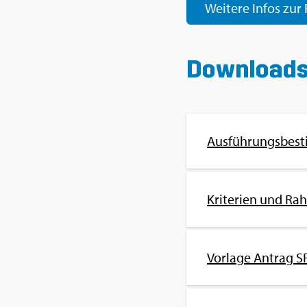
Wei­te­re Infos zur 
Down­loads
Aus­füh­rungs­be­st
Kri­te­ri­en und Ra
Vor­la­ge An­trag SFS