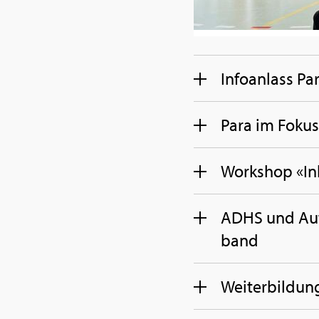
In­fo­an­lass P
Para im Fokus 
Work­shop «In­k
ADHS und Au­ti
band
Wei­ter­bil­dun