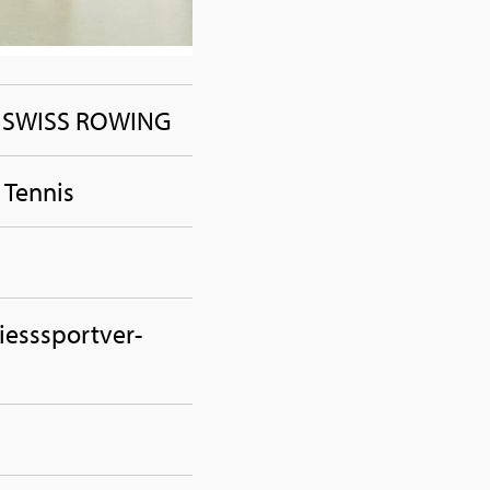
li – SWISS RO­WING
 Ten­nis
ess­sport­ver­