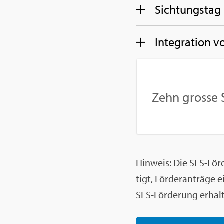
Sich­tungs­tag
In­te­gra­ti­on
Zehn gros­se 
Hin­weis: Die SFS-För­d
tigt, För­der­an­trä­ge
SFS-För­de­rung er­hal