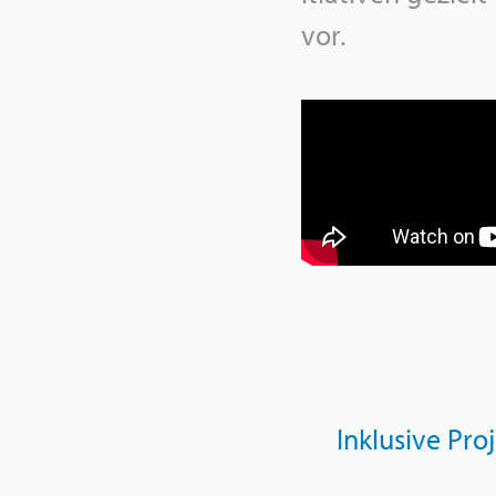
vor.
In­klu­si­ve Pro­