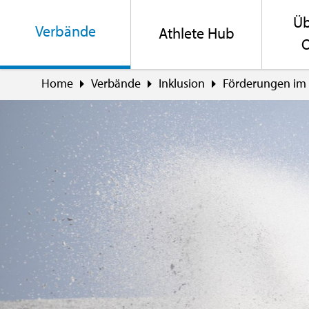
Üb
Ver­bän­de
Ath­le­te Hub
O
Home
Ver­bän­de
In­klu­si­on
För­de­run­gen im