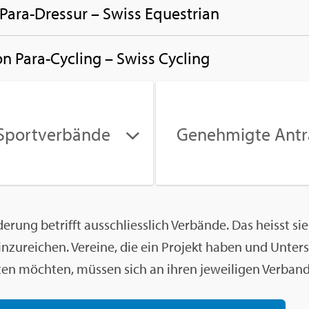
 Para-Dres­sur – Swiss Eques­tri­an
 von Para-Cy­cling – Swiss Cy­cling
Sport­ver­bän­de
Ge­neh­mig­te An­tr
e­rung be­trifft aus­schliess­lich Ver­bän­de. Das heisst sie
 ein­zu­rei­chen. Ver­ei­ne, die ein Pro­jekt haben und Un­te
­ten möch­ten, müs­sen sich an ihren je­wei­li­gen Ver­ban