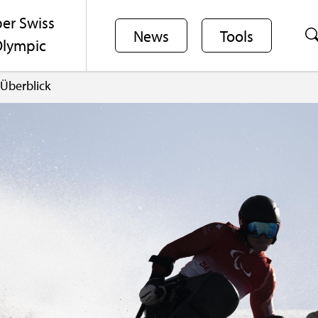
er Swiss
News
Tools
lym­pic
 Über­blick