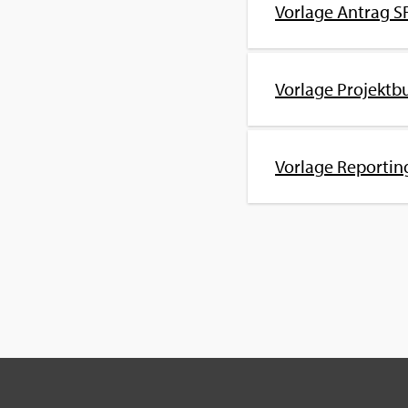
Vor­la­ge An­trag SF
Vor­la­ge Pro­jekt­bu
Vor­la­ge Re­por­ting