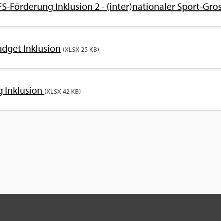
S-För­de­rung In­klu­si­on 2 - (inter)na­tio­na­ler Sport-Gros
d­get In­klu­si­on
(XLSX 25 KB)
 In­klu­si­on
(XLSX 42 KB)