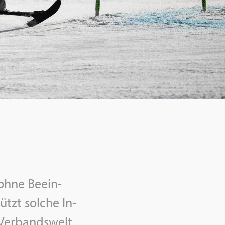
ohne Be­ein­
ützt sol­che In­
r Ver­bands­welt