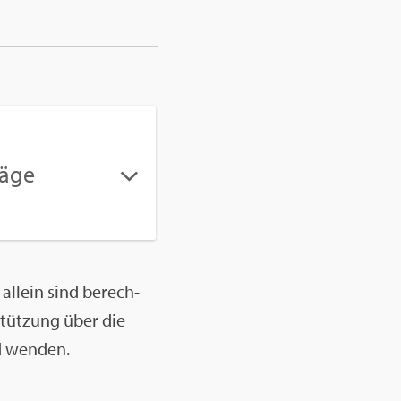
ä­ge
 al­lein sind be­rech­
r­stüt­zung über die
d wen­den.