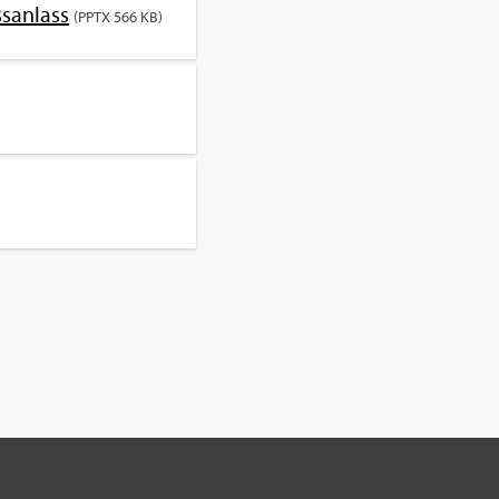
s­an­lass
(PPTX 566 KB)