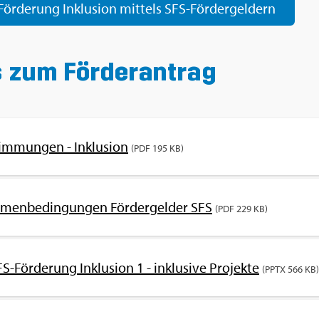
För­de­rung In­klu­si­on mit­tels SFS-För­der­gel­dern
 zum För­der­an­trag
im­mun­gen - In­klu­si­on
(PDF 195 KB)
h­men­be­din­gun­gen För­der­gel­der SFS
(PDF 229 KB)
-För­de­rung In­klu­si­on 1 - in­klu­si­ve Pro­jek­te
(PPTX 566 KB)