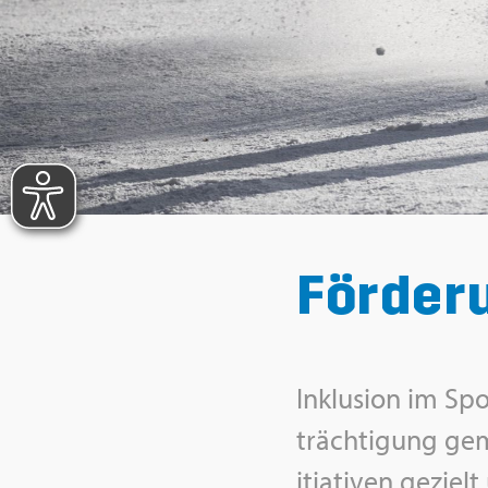
För­de­r
In­klu­si­on im 
träch­ti­gung ge­
itia­ti­ven ge­ziel