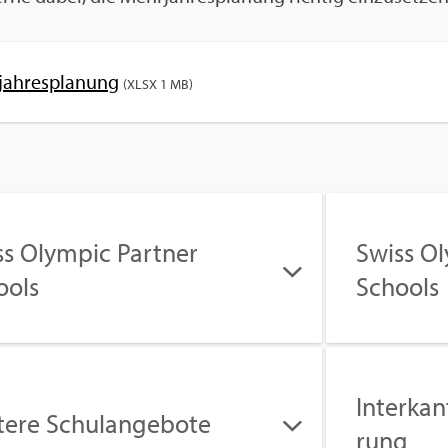
jah­res­pla­nung
(XLSX 1 MB)
s Olym­pic Part­ner
Swiss Ol
ools
Schools
In­ter­kan
te­re Schul­an­ge­bo­te
rung