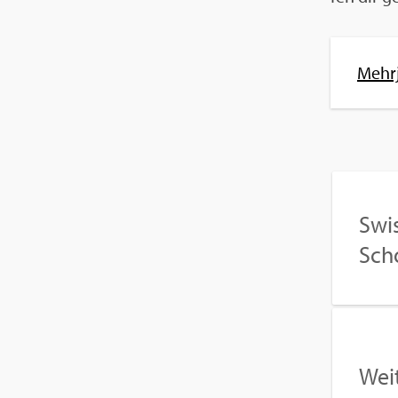
Mehr­
Swis
Sch
Wei­