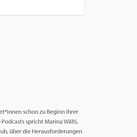
let*innen schon zu Be­ginn ihrer
t»-Pod­casts spricht Ma­ri­na Wälti,
Hub, über die Her­aus­for­de­run­gen