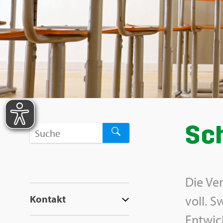
Sch
Die Ver
Kon­takt
voll. Sw
Ent­wic