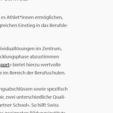
en es Ath­let*innen er­mög­li­chen,
ei­chen Ein­stieg in das Be­rufs­le­
di­vi­dual­lö­sun­gen im Zen­trum,
ick­lungs­pha­se ab­zu­stim­men
­sport
» bie­tet hier­zu wert­vol­le
e im Be­reich der Be­rufs­schu­len.
dungs­ab­schlüs­sen sowie spe­zi­fisch
ic zwei un­ter­schied­li­che Qua­li­
rt­ner School». So hilft Swiss
ge­eig­ne­ten Bil­dungs­in­sti­tuts.