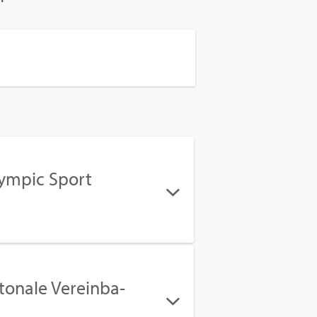
ym­pic Sport
­to­na­le Ver­ein­ba­