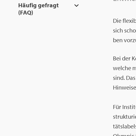
Häu­fig ge­fragt
(FAQ)
Die fle­xi
sich schon
ben vor­zu
Bei der Ko
wel­che m
sind. Das
Hin­wei­se
Für In­sti
struk­tu­r
täts­la­b
Olym­pic S