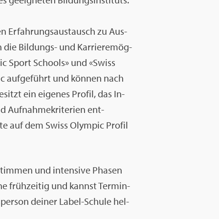
 den Er­fah­rungs­aus­tausch zu Aus­
n die Bil­dungs- und Kar­rie­re­mög­
m­pic Sport Schools» und «Swiss
ic auf­ge­führt und kön­nen nach
sitzt ein ei­ge­nes Pro­fil, das In­
d Auf­nah­me­kri­te­ri­en ent­
­te auf dem Swiss Olym­pic Pro­fil
­stim­men und in­ten­si­ve Pha­sen
­ne früh­zei­tig und kannst Ter­min­
ns­per­son dei­ner Label-Schu­le hel­
.