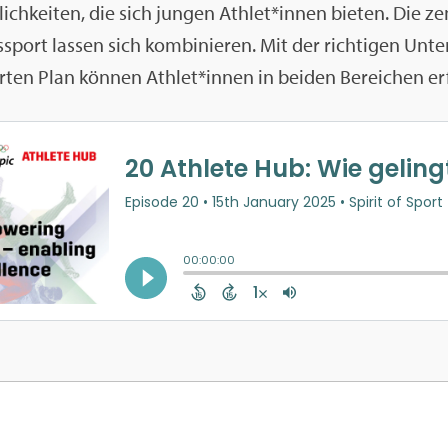
ch­kei­ten, die sich jun­gen Ath­let*innen bie­ten. Die zen
s­sport las­sen sich kom­bi­nie­ren. Mit der rich­ti­gen Un
r­ten Plan kön­nen Ath­let*innen in bei­den Be­rei­chen er­