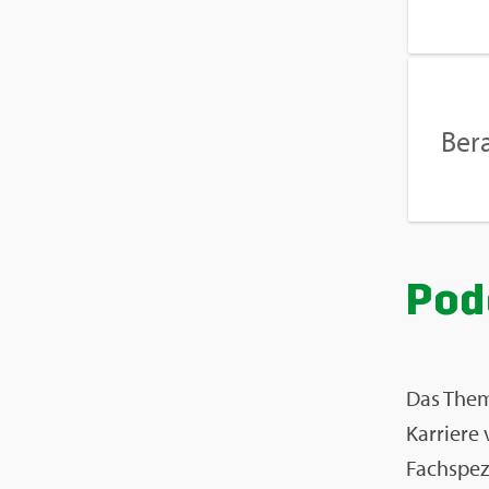
Be­r
Pod
Das Thema
Kar­rie­re
Fach­spe­z