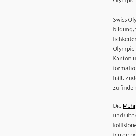
Swiss Oly
bil­dung, 
lich­kei­
Olym­pic 
Kan­ton un
for­ma­tio
hält. Zud
zu fin­den
Die
Mehr­
und Über­g
kol­li­sio
fen dir ge