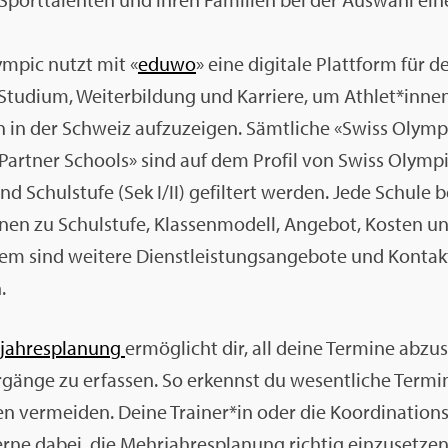
m­pic nutzt mit «
eduwo
» eine di­gi­ta­le Platt­form für
Stu­di­um, Wei­ter­bil­dung und Kar­rie­re, um Ath­let*inne
ten in der Schweiz auf­zu­zei­gen. Sämt­li­che «Swiss Oly
Part­ner Schools» sind auf dem Pro­fil von Swiss Olym­p
d Schul­stu­fe (Sek I/II) ge­fil­tert wer­den. Jede Schu­le be­
­nen zu Schul­stu­fe, Klas­sen­mo­dell, An­ge­bot, Kos­ten un
em sind wei­te­re Dienst­leis­tungs­an­ge­bo­te und Kon­tak
.
jah­res­pla­nung
er­mög­licht dir, all deine Ter­mi­ne ab­zu
än­ge zu er­fas­sen. So er­kennst du we­sent­li­che Ter­mi
­nen ver­mei­den. Deine Trai­ner*in oder die Ko­or­di­na­ti­o
rne dabei, die Mehr­jah­res­pla­nung rich­tig ein­zu­set­zen