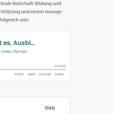
­tra­le Bot­schaft: Bil­dung und
­ter­stüt­zung und einem mass­ge­
folg­reich sein.
Web