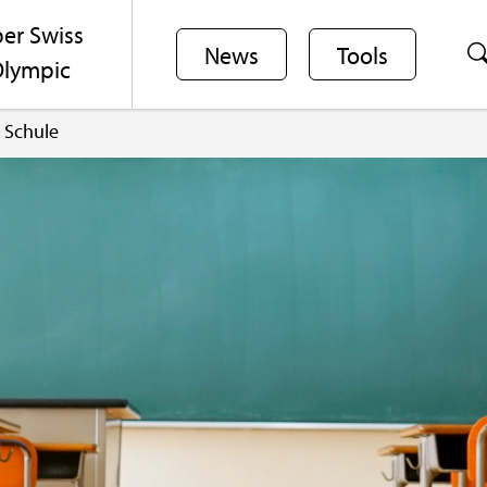
er Swiss
News
Tools
lym­pic
Schu­le