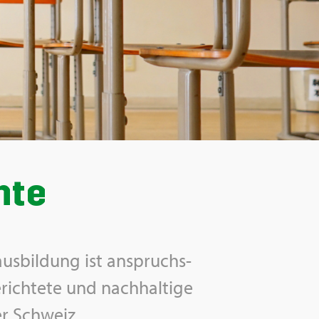
n­te
aus­bil­dung ist an­spruchs­
rich­te­te und nach­hal­ti­ge
der Schweiz.