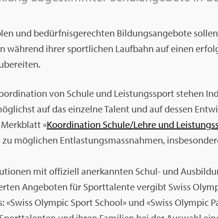
­blen und be­dürf­nis­ge­rech­ten Bil­dungs­an­ge­bo­te sol­l
 wäh­rend ihrer sport­li­chen Lauf­bahn auf einen er­folg­r
­be­rei­ten.
­or­di­na­ti­on von Schu­le und Leis­tungs­sport ste­hen In­
ög­lichst auf das ein­zel­ne Ta­lent und auf des­sen Ent­w
 Merk­blatt «
Ko­or­di­na­ti­on Schu­le/Lehre und Leis­tungs
 zu mög­li­chen Ent­las­tungs­mass­nah­men, ins­be­son­de­r
­tu­tio­nen mit of­fi­zi­ell an­er­kann­ten Schul- und Aus­bil­
ier­ten An­ge­bo­ten für Sport­ta­len­te ver­gibt Swiss Olym­p
els: «Swiss Olym­pic Sport School» und «Swiss Olym­pic Pa
port­ta­len­ten und ihren Fa­mi­li­en bei der Aus­wahl eines 