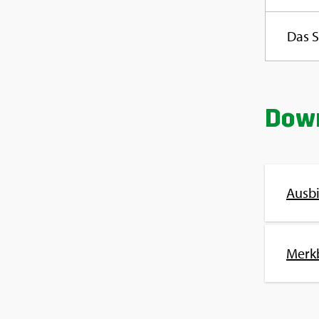
Das S
Down
Aus­bi
Merk­b