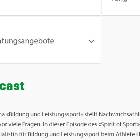
a­tungs­an­ge­bo­te
­cast
 «Bil­dung und Leis­tungs­sport» stellt Nach­wuchs­ath­
 vor viele Fra­gen. In die­ser Epi­so­de des «Spi­rit of Spor
ia­lis­tin für Bil­dung und Leis­tungs­sport beim Ath­le­te 