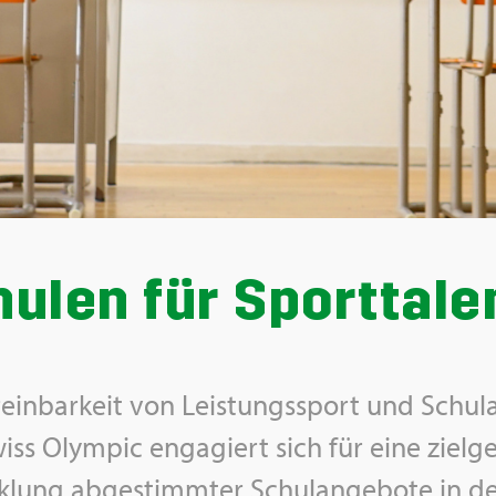
u­len für Sport­ta­le
­ein­bar­keit von Leis­tungs­sport und Schul­
iss Olym­pic en­ga­giert sich für eine ziel­ge­
k­lung ab­ge­stimm­ter Schul­an­ge­bo­te in 