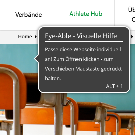
Üb
Ath­le­te Hub
Ver­bän­de
O
Home
Ath­le­te Hub
Aus- und Wei­ter­bil­dung