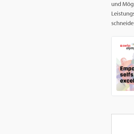
und Mög­li
Leis­tung
schnei­de