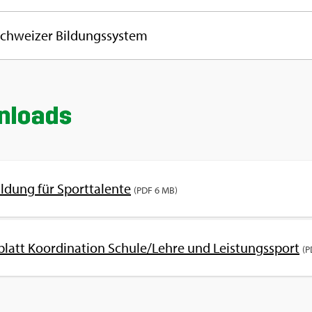
chwei­zer Bil­dungs­sys­tem
­loads
l­dung für Sport­ta­len­te
(PDF 6 MB)
latt Ko­or­di­na­ti­on Schu­le/Lehre und Leis­tungs­sport
(P