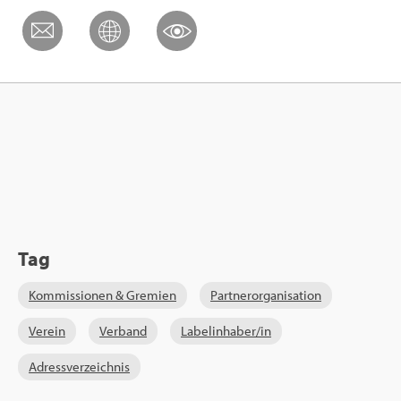
Tag
Kom­mis­sio­nen & Gre­mi­en
Part­ner­or­ga­ni­sa­ti­on
Ver­ein
Ver­band
La­bel­in­ha­ber/in
Adress­ver­zeich­nis