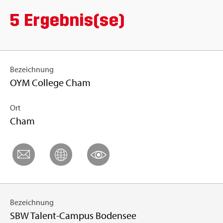
5 Er­geb­nis(se)
Be­zeich­nung
OYM Col­le­ge Cham
Ort
Cham
Be­zeich­nung
SBW Ta­lent-Cam­pus Bo­den­see