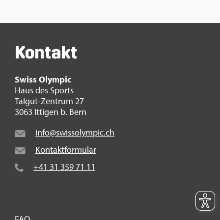
Kon­takt
Swiss Olym­pic
Haus des Sports
Tal­gut-Zen­trum 27
3063 It­ti­gen b. Bern
info@​swi​ssol​ympi​c.​ch
Kon­takt­for­mu­lar
+41 31 359 71 11
FAQ