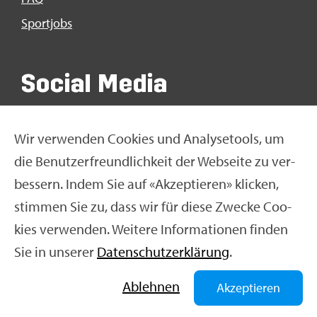
Sport­jobs
So­ci­al Media
Wir ver­wen­den Coo­kies und Ana­ly­se­tools, um
die Be­nut­zer­freund­lich­keit der Web­sei­te zu ver­
bes­sern. Indem Sie auf «Ak­zep­tie­ren» kli­cken,
stim­men Sie zu, dass wir für diese Zwe­cke Coo­
kies ver­wen­den. Wei­te­re In­for­ma­tio­nen fin­den
Sie in un­se­rer
Da­ten­schut­z­er­klä­rung
.
© Swiss Olym­pic 2026
|
Im­pres­sum
|
Da­ten­schut­z­er­
klä­rung
|
Nut­zungs­be­din­gun­gen
|
Ne­ti­quet­te
Ab­leh­nen
Akzeptieren