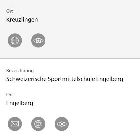
Ort
Kreuz­lin­gen
Be­zeich­nung
Schwei­ze­ri­sche Sport­mit­tel­schu­le En­gel­berg
Ort
En­gel­berg