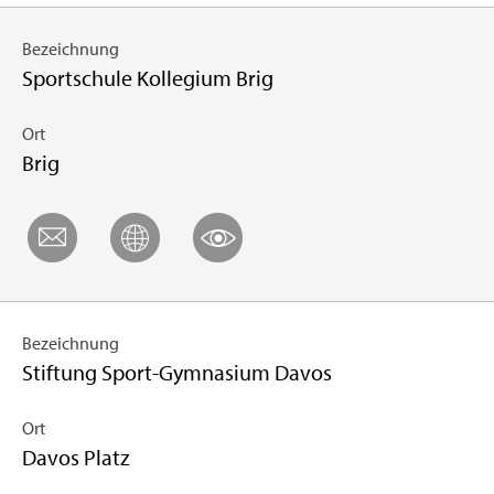
Be­zeich­nung
Sport­schu­le Kol­le­gi­um Brig
Ort
Brig
Be­zeich­nung
Stif­tung Sport-Gym­na­si­um Davos
Ort
Davos Platz