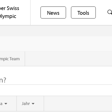
er Swiss
News
Tools
lym­pic
ym­pic Team
a
Jahr