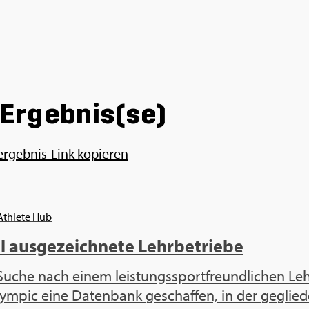
Er­geb­nis(se)
ergeb­nis-Link ko­pie­ren
 Athlete Hub
l ausgezeichnete Lehrbetriebe
uche nach einem leistungssportfreundlichen Lehr
ympic eine Datenbank geschaffen, in der gegliede