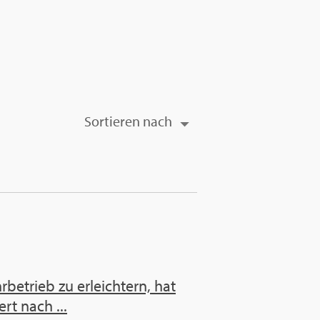
Sor­tie­ren nach
betrieb zu erleichtern, hat
rt nach ...