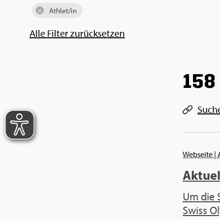
Ath­let/in
Alle Fil­ter zu­rück­set­zen
158 
Such­
Webseite
|
Aktuel
Um die S
Swiss Ol