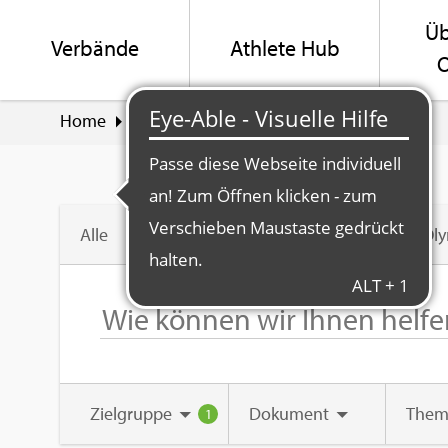
Üb
Ver­bän­de
Ath­le­te Hub
O
Home
Suche
Swiss Olym­pic Ver­band
Alle
Swiss Ol
Ziel­grup­pe
Do­ku­ment
Them
1