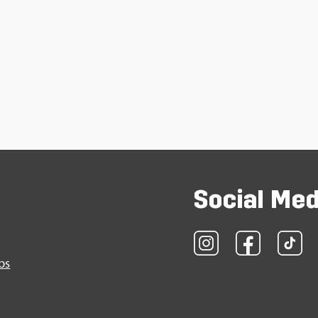
So­ci­al Me
obs