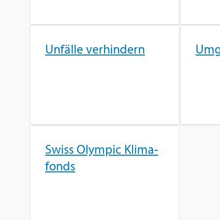
Un­fäl­le ver­hin­dern
Um­g
Swiss Olym­pic Kli­ma­
fonds