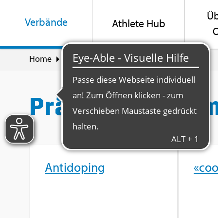
Üb
Ver­bän­de
Ath­le­te Hub
O
Home
Ver­bän­de
Prä­ven­ti­on & Um­welt
Prä­ven­ti­on & U
An­ti­do­ping
«coo