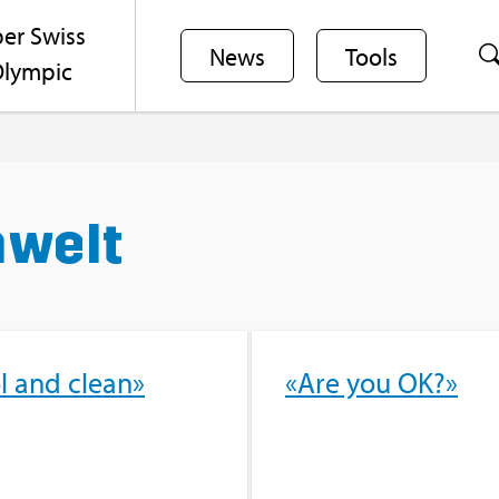
er Swiss
News
Tools
lym­pic
m­welt
l and clean»
«Are you OK?»