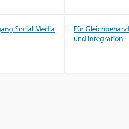
ang So­ci­al Media
Für Gleich­be­hand
und In­te­gra­ti­on