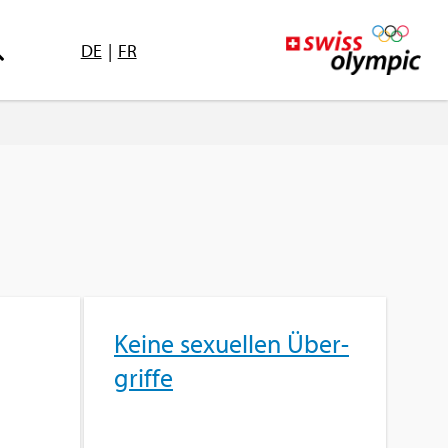
DE
|
FR
Keine se­xu­el­len Über­
grif­fe