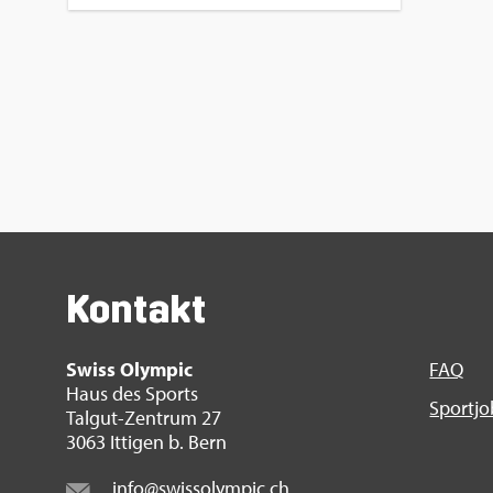
Kon­takt
Swiss Olym­pic
FAQ
Haus des Sports
Sport­j
Tal­gut-Zen­trum 27
3063 It­ti­gen b. Bern
info@​swi​ssol​ympi​c.​ch