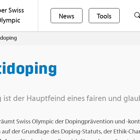
er Swiss
News
Tools
lym­pic
i­do­ping
ti­do­ping
 ist der Haupt­feind eines fai­ren und glau
räumt Swiss Olym­pic der Do­ping­prä­ven­ti­on und -kon­tro
h auf der Grund­la­ge des Do­ping-Sta­tuts, der Ethik-C