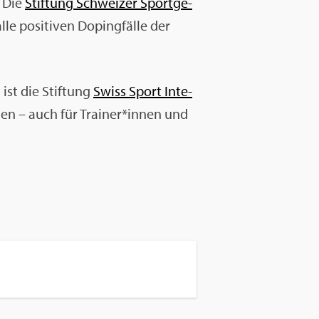
. Die
Stif­tung Schwei­zer Sport­ge­
lle po­si­ti­ven Do­ping­fäl­le der
ist die Stif­tung
Swiss Sport In­te­
io­nen – auch für Trai­ner*innen und