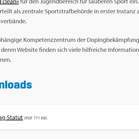
d clean»
für den Ju­gend­be­reich für sau­be­ren Sport ein
­teilt als zen­tra­le Sport­straf­be­hör­de in ers­ter In­stanz a
­ver­bän­de.
­hän­gi­ge Kom­pe­tenz­zen­trum der Do­ping­be­kämp­fung 
 deren Web­site fin­den sich viele hilf­rei­che In­for­ma­t
nnen.
­loads
ng-Sta­tut
(PDF 771 KB)