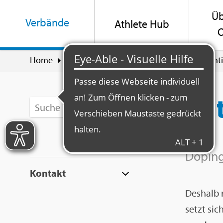
Üb
Ver­bän­de
Ath­le­te Hub
O
Home
Ver­bän­de
Prä­ven­ti­on & Um­welt
An­t
An­
Do­ping
Kon­takt
Des­halb 
setzt sic