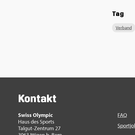
Tag
Ver­band
Kon­takt
Swiss Olym­pic
FAQ
Haus des Sports
Sport­j
Tal­gut-Zen­trum 27
3063 It­ti­gen b. Bern