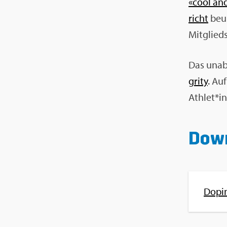
«cool an
richt
be­ur
Mit­glieds
Das un­ab
gri­ty
. Auf
Ath­let*i
Down
Do­pi