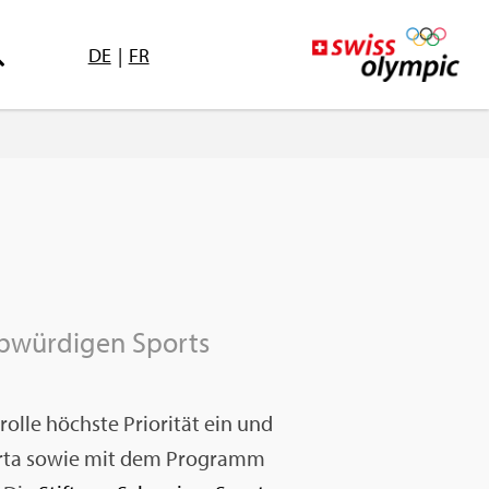
DE
|
FR
b­wür­di­gen Sports
l­le höchs­te Prio­ri­tät ein und
har­ta sowie mit dem Pro­gramm