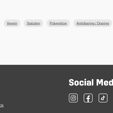
Ver­ein
Sta­tu­ten
Prä­ven­ti­on
An­ti­do­ping / Do­ping
So­ci­al Me
obs