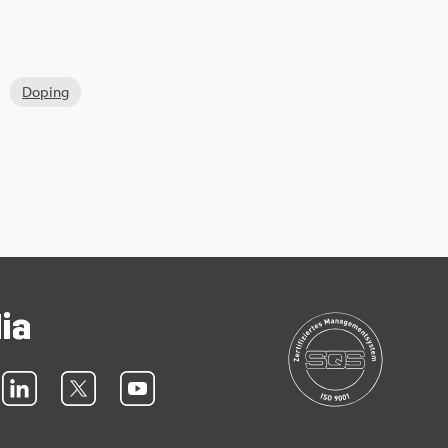
Do­ping
dia