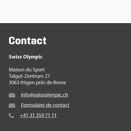
Contact
Swiss Olym­pic
Mai­son du Sport
Tal­gut-Zen­trum 27
3063 Itti­gen près de Berne
info@​swi​ssol​ympi​c.​ch
For­mu­laire de contact
+41 31 359 71 11