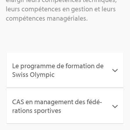
leurs com­pé­tences en ges­tion et leurs
com­pé­tences mana­gé­riales.
Le pro­gramme de for­ma­tion de
Swiss Olym­pic
CAS en mana­ge­ment des fédé­
ra­tions spor­tives