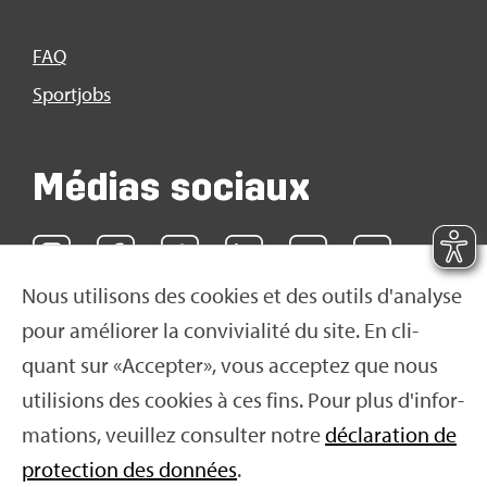
FAQ
Sport­jobs
Médias sociaux
Nous uti­li­sons des cookies et des outils d'ana­lyse
pour amé­lio­rer la convi­via­lité du site. En cli­
quant sur «Accep­ter», vous accep­tez que nous
uti­li­sions des cookies à ces fins. Pour plus d'in­for­
ma­tions, veuillez consul­ter notre
décla­ra­tion de
pro­tec­tion des don­nées
.
© 2016 Swiss Olym­pic 2026
|
Impres­sum
|
Décla­ra­