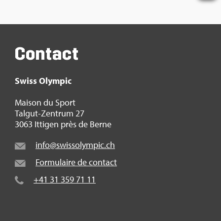
Contact
Swiss Olym­pic
Mai­son du Sport
Tal­gut-Zen­trum 27
3063 Itti­gen près de Berne
info@​swi​ssol​ympi​c.​ch
For­mu­laire de contact
+41 31 359 71 11