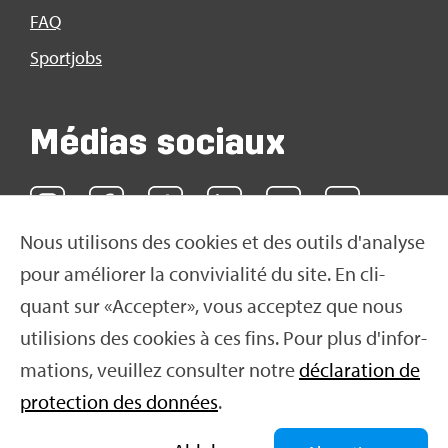
FAQ
Sport­jobs
Médias sociaux
Nous uti­li­sons des cookies et des outils d'ana­lyse
pour amé­lio­rer la convi­via­lité du site. En cli­
quant sur «Accep­ter», vous accep­tez que nous
uti­li­sions des cookies à ces fins. Pour plus d'in­for­
ma­tions, veuillez consul­ter notre
décla­ra­tion de
pro­tec­tion des don­nées
.
© 2016 Swiss Olym­pic 2026
|
Impres­sum
|
Décla­ra­
tion de pro­tec­tion des don­nées
|
Condi­tions d'uti­li­
sa­tion
|
Neti­quette