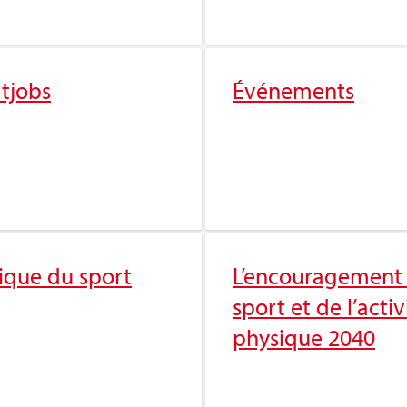
t­jobs
Évé­ne­ments
­tique du sport
L’en­cou­ra­ge­ment
sport et de l’ac­ti­v
phy­sique 2040