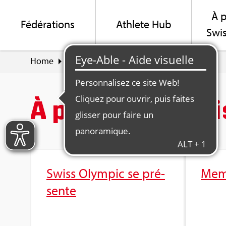
À p
Fédé­ra­tions
Ath­lete Hub
Swis
Home
À pro­pos de Swiss Olym­pic
À pro­pos de Swi
Swiss Olym­pic se pré­
Mem
sente