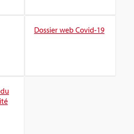
Dos­sier web Covid-19
 du
ité