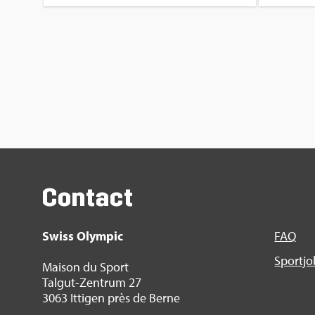
Contact
Swiss Olym­pic
FAQ
Sport­j
Mai­son du Sport
Tal­gut-Zen­trum 27
3063 Itti­gen près de Berne