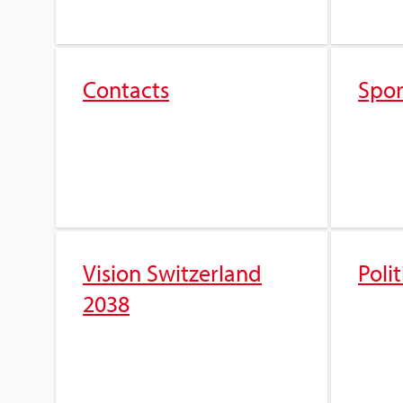
Contacts
Spor
Vision Swit­zer­land
Poli
2038