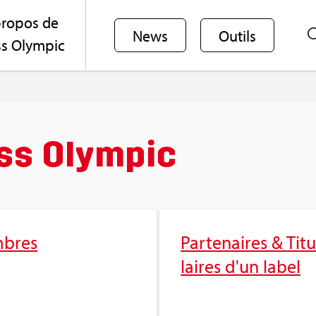
ro­pos de
News
Outils
s Olym­pic
ss Olym­pic
bres
Par­te­naires & Titu
laires d'un label