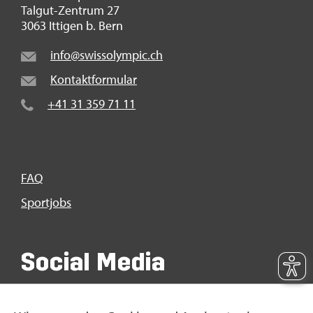
Tal­gut-Zen­trum 27
3063 It­ti­gen b. Bern
info@​swi​ssol​ympi​c.​ch
Kon­takt­for­mu­lar
+41 31 359 71 11
FAQ
Sport­jobs
So­ci­al Media