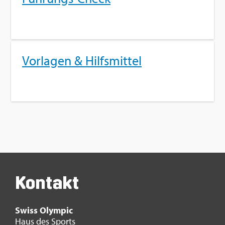
Vor­la­gen & Hilfs­mit­tel
Kon­takt
Swiss Olym­pic
Haus des Sports