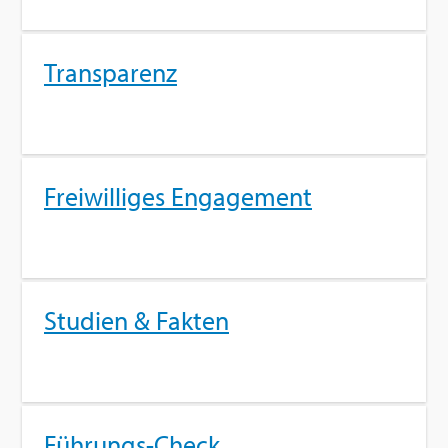
Trans­pa­renz
Frei­wil­li­ges En­ga­ge­ment
Stu­di­en & Fak­ten
Füh­rungs-Check