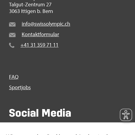
Tal­gut-Zen­trum 27
3063 It­ti­gen b. Bern
info@​swi​ssol​ympi​c.​ch
Kon­takt­for­mu­lar
+41 31 359 71 11
FAQ
Sport­jobs
So­ci­al Media