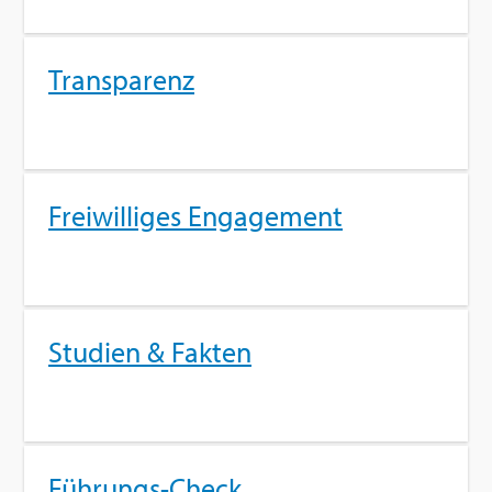
Trans­pa­renz
Frei­wil­li­ges En­ga­ge­ment
Stu­di­en & Fak­ten
Füh­rungs-Check