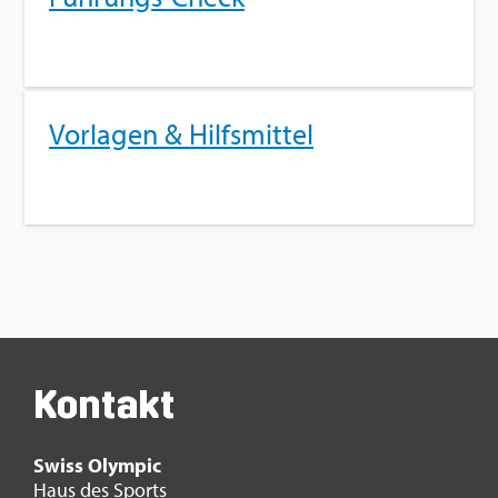
Vor­la­gen & Hilfs­mit­tel
Kon­takt
Swiss Olym­pic
Haus des Sports