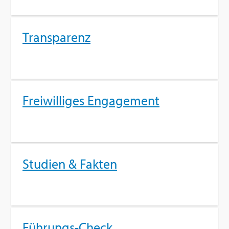
Trans­pa­renz
Frei­wil­li­ges En­ga­ge­ment
Stu­di­en & Fak­ten
Füh­rungs-Check