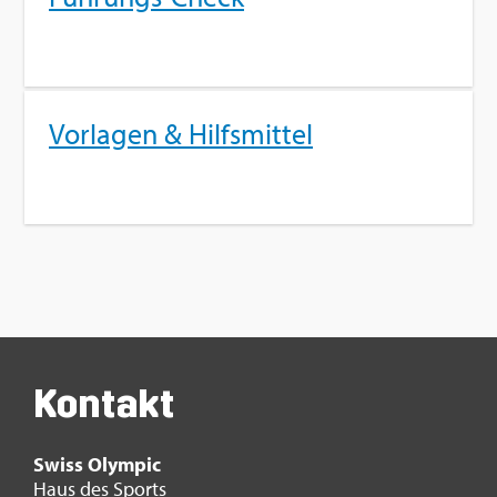
Vor­la­gen & Hilfs­mit­tel
Kon­takt
Swiss Olym­pic
Haus des Sports