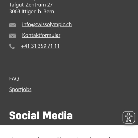
Tal­gut-Zen­trum 27
3063 It­ti­gen b. Bern
info@​swi​ssol​ympi​c.​ch
Kon­takt­for­mu­lar
+41 31 359 71 11
FAQ
Sport­jobs
So­ci­al Media