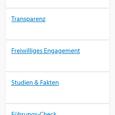
Trans­pa­renz
Frei­wil­li­ges En­ga­ge­ment
Stu­di­en & Fak­ten
Füh­rungs-Check