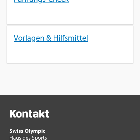
Vor­la­gen & Hilfs­mit­tel
Kon­takt
Swiss Olym­pic
Haus des Sports