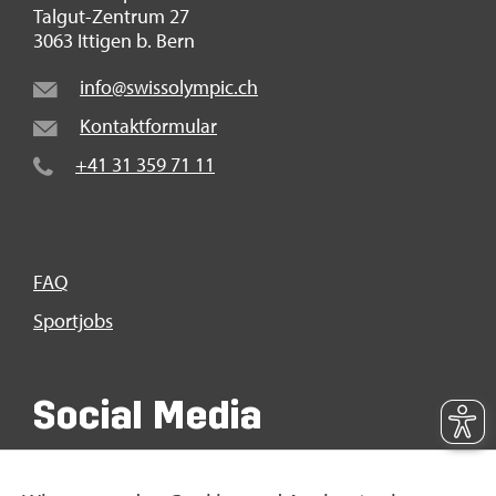
Tal­gut-Zen­trum 27
3063 It­ti­gen b. Bern
info@​swi​ssol​ympi​c.​ch
Kon­takt­for­mu­lar
+41 31 359 71 11
FAQ
Sport­jobs
So­ci­al Media