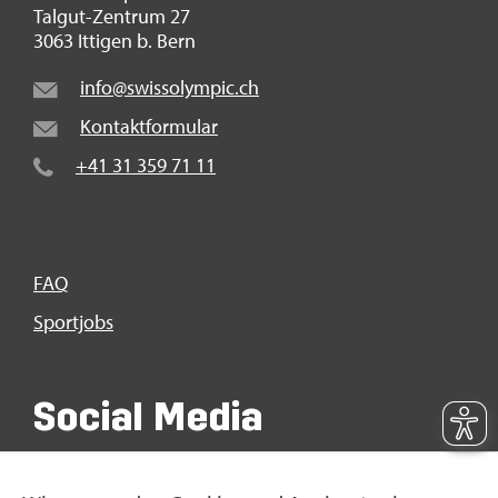
Tal­gut-Zen­trum 27
3063 It­ti­gen b. Bern
info@​swi​ssol​ympi​c.​ch
Kon­takt­for­mu­lar
+41 31 359 71 11
FAQ
Sport­jobs
So­ci­al Media