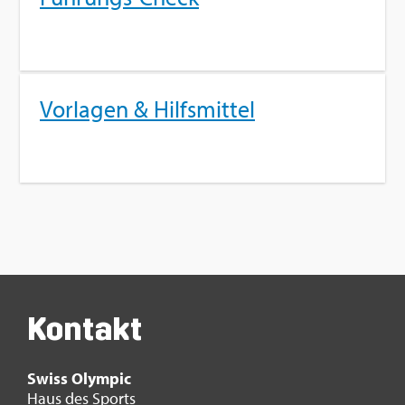
Vor­la­gen & Hilfs­mit­tel
Kon­takt
Swiss Olym­pic
Haus des Sports