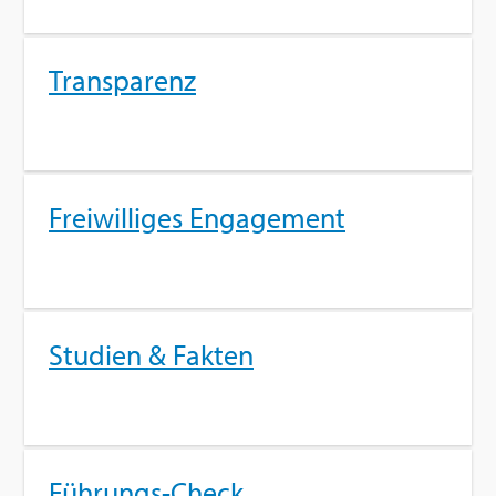
Trans­pa­renz
Frei­wil­li­ges En­ga­ge­ment
Stu­di­en & Fak­ten
Füh­rungs-Check