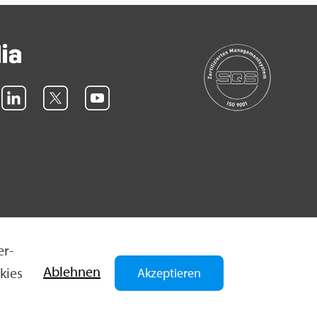
dia
er­
Ab­leh­nen
­kies
Akzeptieren