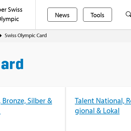
er Swiss
News
Tools
lym­pic
Swiss Olym­pic Card
Card
, Bron­ze, Sil­ber &
Ta­lent Na­tio­nal, R
d
gio­nal & Lokal