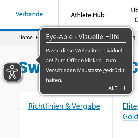
Üb
Ver­bän­de
Ath­le­te Hub
O
Home
Ver­bän­de
För­de­rung & Un­ter­stüt­zung
Swiss Olym­pic 
Richt­li­ni­en & Ver­ga­be
Elite
Gol