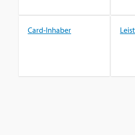
Card-In­ha­ber
Leis­