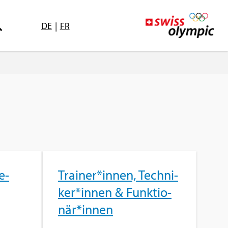
DE
|
FR
e­
Trai­ner*innen, Tech­ni­
ker*innen & Funk­tio­
när*innen