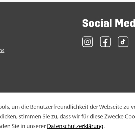
So­ci­al Me
obs
ols, um die Be­nut­zer­freund­lich­keit der Web­sei­te zu v
 kli­cken, stim­men Sie zu, dass wir für diese Zwe­cke Coo
klä­rung
|
Nut­zungs­be­din­gun­gen
|
Ne­ti­quet­te
n­den Sie in un­se­rer
Da­ten­schut­z­er­klä­rung
.