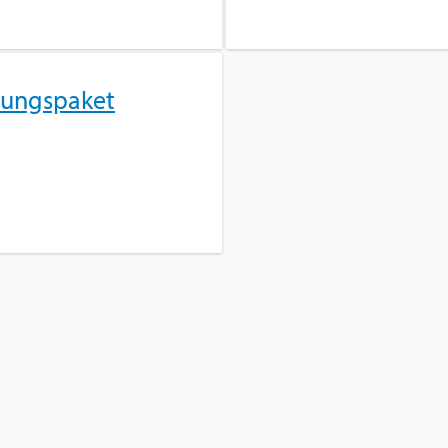
tungs­pa­ket