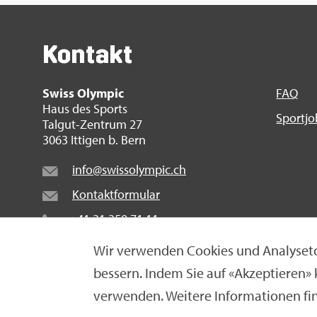
Kon­takt
Swiss Olym­pic
FAQ
Haus des Sports
Sport­j
Tal­gut-Zen­trum 27
3063 It­ti­gen b. Bern
info@​swi​ssol​ympi​c.​ch
Kon­takt­for­mu­lar
+41 31 359 71 11
Wir ver­wen­den Coo­kies und Ana­ly­se­to
bes­sern. Indem Sie auf «Ak­zep­tie­ren»
© Swiss Olym­pic 2026
|
Im­pres­sum
|
Da­ten­schut­z­er­
ver­wen­den. Wei­te­re In­for­ma­tio­nen fi