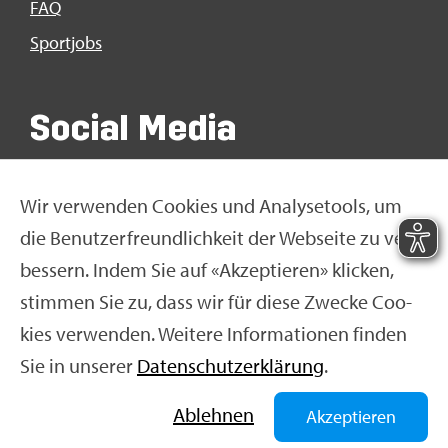
FAQ
Sport­jobs
So­ci­al Media
Wir ver­wen­den Coo­kies und Ana­ly­se­tools, um
die Be­nut­zer­freund­lich­keit der Web­sei­te zu ver­
bes­sern. Indem Sie auf «Ak­zep­tie­ren» kli­cken,
stim­men Sie zu, dass wir für diese Zwe­cke Coo­
kies ver­wen­den. Wei­te­re In­for­ma­tio­nen fin­den
Sie in un­se­rer
Da­ten­schut­z­er­klä­rung
.
© Swiss Olym­pic 2026
|
Im­pres­sum
|
Da­ten­schut­z­er­
klä­rung
|
Nut­zungs­be­din­gun­gen
|
Ne­ti­quet­te
Ab­leh­nen
Akzeptieren