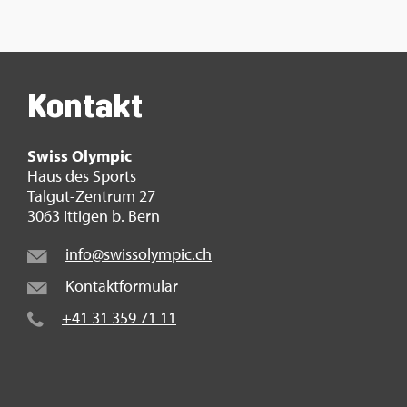
Kon­takt
Swiss Olym­pic
Haus des Sports
Tal­gut-Zen­trum 27
3063 It­ti­gen b. Bern
info@​swi​ssol​ympi​c.​ch
Kon­takt­for­mu­lar
+41 31 359 71 11