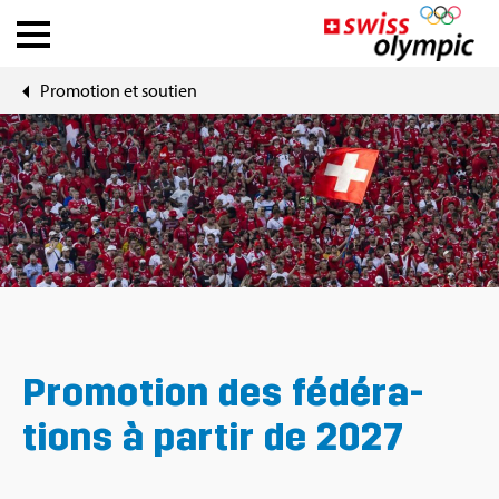
Pro­mo­tion et sou­tien
Fédé­ra­tions
Ath­lete Hub
À pro­pos de Swiss Olym­pic
News
Outils
Pro­mo­tion des fédé­ra­
tions à par­tir de 2027
DE
|
FR