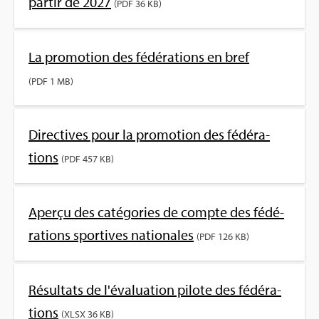
par­tir de 2027
(PDF 36 KB)
La pro­mo­tion des fédé­ra­tions en bref
(PDF 1 MB)
Direc­tives pour la pro­mo­tion des fédé­ra­
tions
(PDF 457 KB)
Aperçu des caté­go­ries de compte des fédé­
ra­tions spor­tives natio­nales
(PDF 126 KB)
Résul­tats de l'éva­lua­tion pilote des fédé­ra­
tions
(XLSX 36 KB)