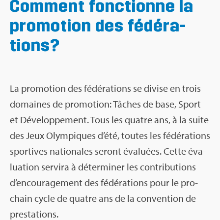
Com­ment fonc­tionne la
pro­mo­tion des fédé­ra­
tions?
La pro­mo­tion des fédé­ra­tions se divise en trois
domaines de pro­mo­tion: Tâches de base, Sport
et Déve­lop­pe­ment. Tous les quatre ans, à la suite
des Jeux Olym­piques d’été, toutes les fédé­ra­tions
spor­tives natio­nales seront éva­luées. Cette éva­
lua­tion ser­vira à déter­mi­ner les contri­bu­tions
d’en­cou­ra­ge­ment des fédé­ra­tions pour le pro­
chain cycle de quatre ans de la conven­tion de
pres­ta­tions.