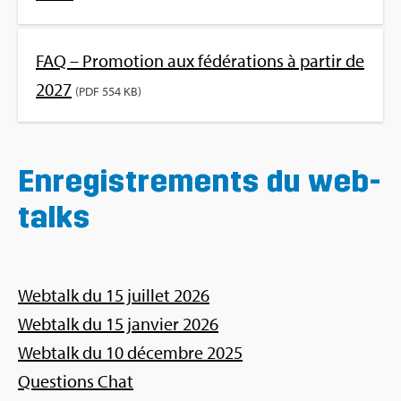
FAQ – Pro­mo­tion aux fédé­ra­tions à par­tir de
2027
(PDF 554 KB)
Enre­gis­tre­ments du web­
talks
Web­talk du 15 juillet 2026
Web­talk du 15 jan­vier 2026
Web­talk du 10 décembre 2025
Ques­tions Chat