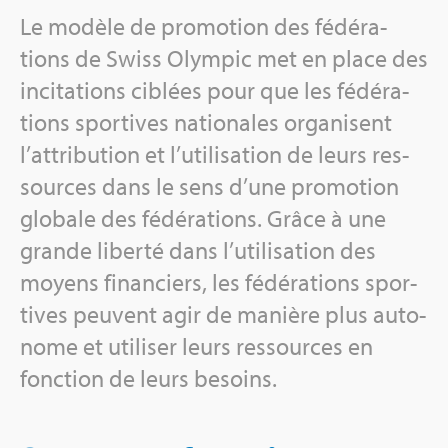
Le modèle de pro­mo­tion des fédé­ra­
tions de Swiss Olym­pic met en place des
inci­ta­tions ciblées pour que les fédé­ra­
tions spor­tives natio­nales orga­nisent
l’at­tri­bu­tion et l’uti­li­sa­tion de leurs res­
sources dans le sens d’une pro­mo­tion
glo­bale des fédé­ra­tions. Grâce à une
grande liberté dans l’uti­li­sa­tion des
moyens finan­ciers, les fédé­ra­tions spor­
tives peuvent agir de manière plus auto­
nome et uti­li­ser leurs res­sources en
fonc­tion de leurs besoins.