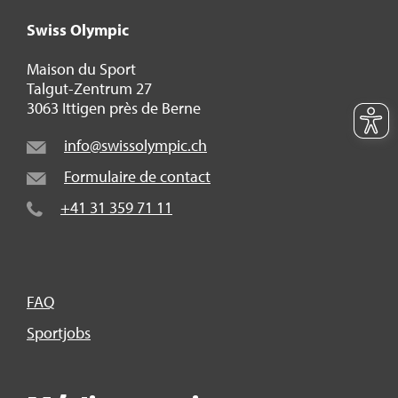
Swiss Olym­pic
Mai­son du Sport
Tal­gut-Zen­trum 27
3063 Itti­gen près de Berne
info@​swi​ssol​ympi​c.​ch
For­mu­laire de contact
+41 31 359 71 11
FAQ
Sport­jobs