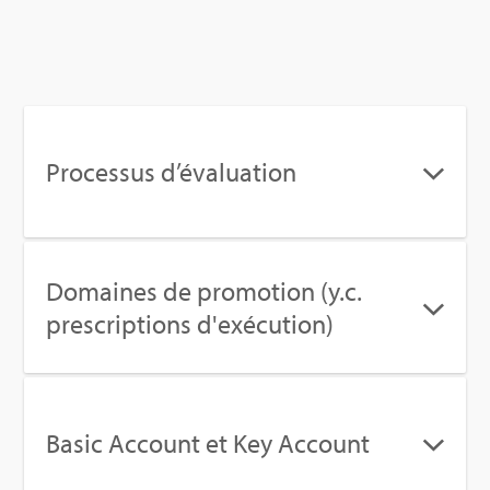
Pro­ces­sus d’éva­lua­tion
Domaines de pro­mo­tion (y.c.
pres­crip­tions d'exé­cu­tion)
Basic Account et Key Account