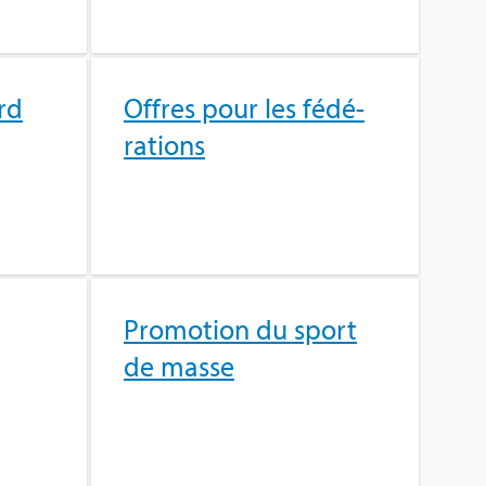
rd
Offres pour les fédé­
ra­tions
Pro­mo­tion du sport
de masse