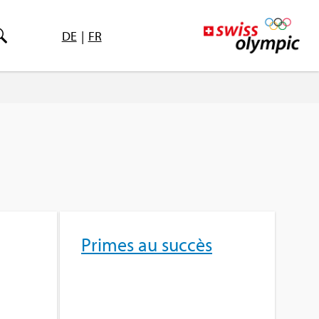
DE
|
FR
Primes au suc­cès