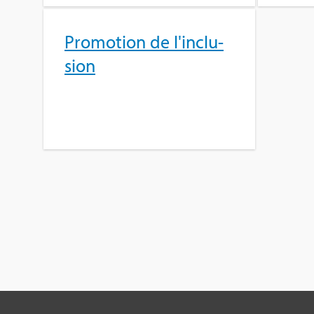
Pro­mo­tion de l'in­clu­
sion