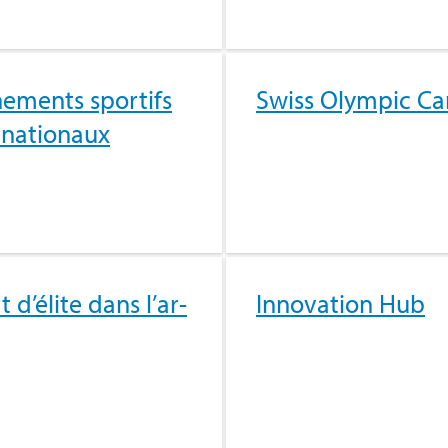
ne­ments spor­tifs
Swiss Olym­pic Ca
­na­tio­naux
 d’élite dans l’ar­
Inno­va­tion Hub