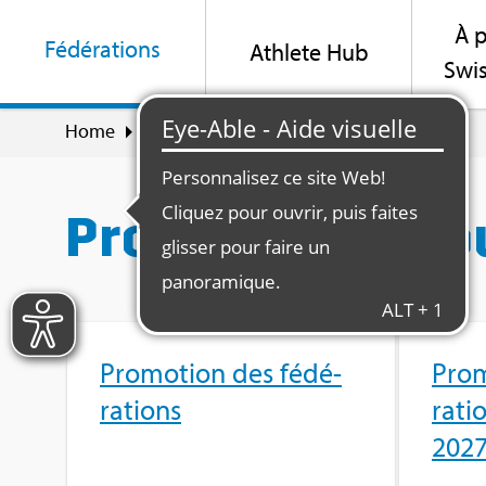
À p
Fédé­ra­tions
Ath­lete Hub
Swis
Home
Fédé­ra­tions
Pro­mo­tion et sou­tien
Pro­mo­tion et so
Pro­mo­tion des fédé­
Pro­
ra­tions
ra­ti
202