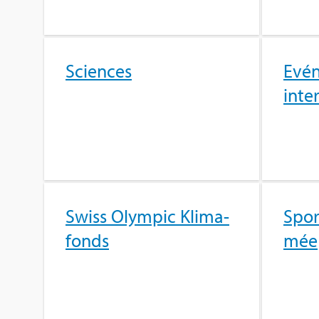
Sciences
Evé­
inter
Swiss Olym­pic Kli­ma­
Sport
fonds
mée