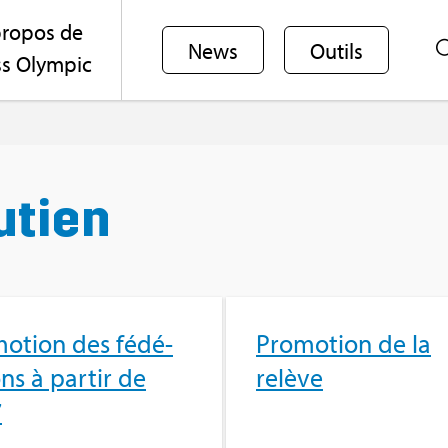
ro­pos de
News
Outils
s Olym­pic
u­tien
mo­tion des fédé­
Pro­mo­tion de la
ons à par­tir de
relève
7