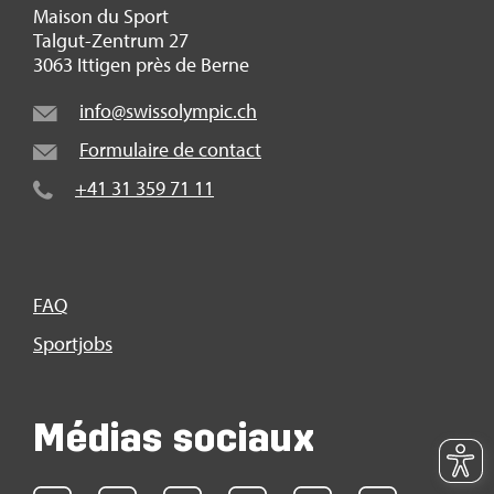
Mai­son du Sport
Tal­gut-Zen­trum 27
3063 Itti­gen près de Berne
info@​swi​ssol​ympi​c.​ch
For­mu­laire de contact
+41 31 359 71 11
FAQ
Sport­jobs
Médias sociaux