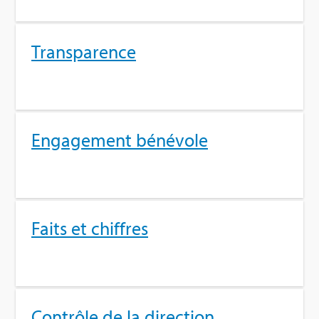
Trans­pa­rence
Enga­ge­ment béné­vole
Faits et chiffres
Contrôle de la direc­tion