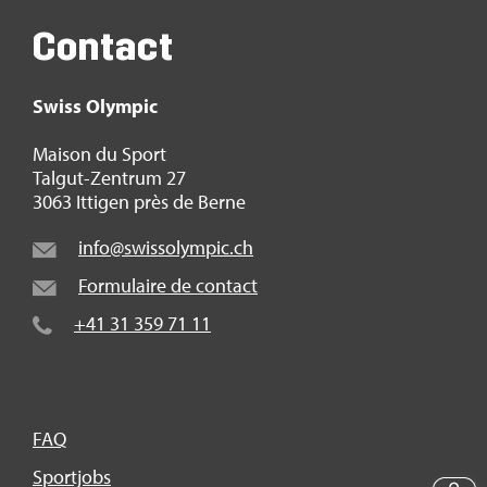
Contact
Swiss Olym­pic
Mai­son du Sport
Tal­gut-Zen­trum 27
3063 Itti­gen près de Berne
info@​swi​ssol​ympi​c.​ch
For­mu­laire de contact
+41 31 359 71 11
FAQ
Sport­jobs