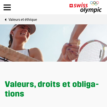
Valeurs et éthique
Fédé­ra­tions
Ath­lete Hub
À pro­pos de Swiss Olym­pic
News
Outils
Valeurs, droits et obli­ga­
tions
DE
|
FR