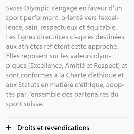
Swiss Olym­pic s’en­gage en faveur d’un
sport per­for­mant, orienté vers l’ex­cel­
lence, sain, res­pec­tueux et équi­table.
Les lignes direc­trices ci-après des­ti­nées
aux ath­lètes reflètent cette approche.
Elles reposent sur les valeurs olym­
piques (Excel­lence, Ami­tié et Res­pect) et
sont conformes à la Charte d’éthique et
aux Sta­tuts en matière d’éthique, adop­
tés par l’en­semble des par­te­naires du
sport suisse.
Droits et reven­di­ca­tions