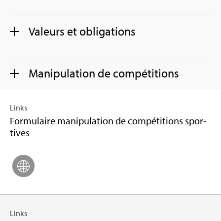
Valeurs et obli­ga­tions
Mani­pu­la­tion de com­pé­ti­tions
Links
For­mu­laire mani­pu­la­tion de com­pé­ti­tions spor­
tives
Links