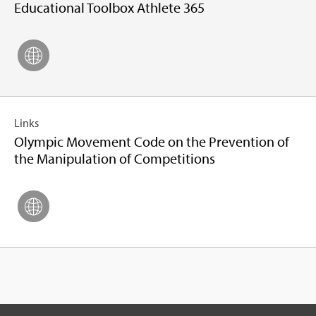
Edu­ca­tio­nal Tool­box Ath­lete 365
Links
Olym­pic Move­ment Code on the Pre­ven­tion of
the Mani­pu­la­tion of Com­pe­ti­tions