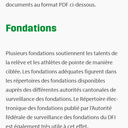
docu­ments au for­mat PDF ci-des­sous.
Fon­da­tions
Plu­sieurs fon­da­tions sou­tiennent les talents de
la relève et les ath­lètes de pointe de manière
ciblée. Les fon­da­tions adé­quates figurent dans
les réper­toires des fon­da­tions dis­po­nibles
auprès des dif­fé­rentes auto­ri­tés can­to­nales de
sur­veillance des fon­da­tions. Le Réper­toire élec­
tro­nique des fon­da­tions publié par l’Au­to­rité
fédé­rale de sur­veillance des fon­da­tions du DFI
est éga­le­ment très utile à cet effet.