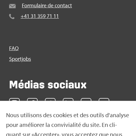
For­mu­laire de contact
+41 31 359 71 11
FAQ
Sport­jobs
Médias sociaux
Nous uti­li­sons des cookies et des outils d'ana­lyse
pour amé­lio­rer la convi­via­lité du site. En cli­
quant sur «Accep­ter», vous accep­tez que nous