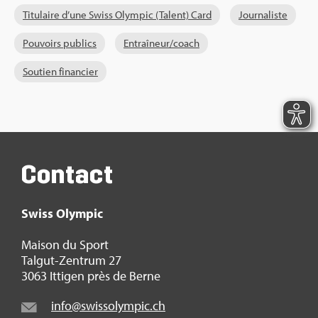
Titu­laire d’une Swiss Olym­pic (Talent) Card
Jour­na­liste
Pou­voirs publics
Entraî­neur/coach
Sou­tien finan­cier
Contact
Swiss Olym­pic
Mai­son du Sport
Tal­gut-Zen­trum 27
3063 Itti­gen près de Berne
info@​swi​ssol​ympi​c.​ch