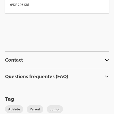
(PDF 226 KB)
Contact
Ques­tions fré­quentes (FAQ)
Tag
Ath­lète
Parent
Junior