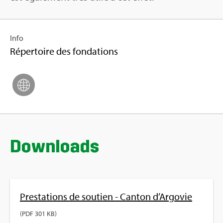
Info
Réper­toire des fon­da­tions
Down­loads
Pres­ta­tions de sou­tien - Can­ton d’Ar­go­vie
(PDF 301 KB)