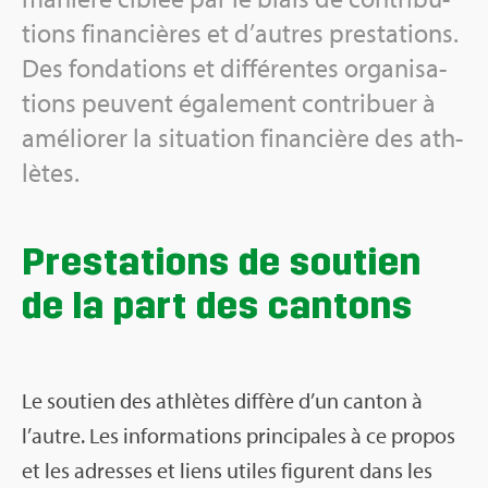
tions finan­cières et d’autres pres­ta­tions.
Des fon­da­tions et dif­fé­rentes orga­ni­sa­
tions peuvent éga­le­ment contri­buer à
amé­lio­rer la situa­tion finan­cière des ath­
lètes.
Pres­ta­tions de sou­tien
de la part des can­tons
Le sou­tien des ath­lètes dif­fère d’un can­ton à
l’autre. Les infor­ma­tions prin­ci­pales à ce pro­pos
et les adresses et liens utiles figurent dans les