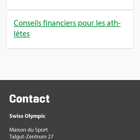
Conseils finan­ciers pour les ath­
lètes
Contact
Swiss Olym­pic
Mai­son du Sport
Tal­gut-Zen­trum 27