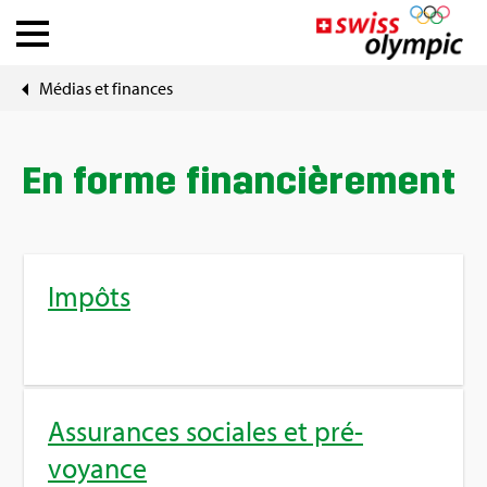
Médias et finances
Fédé­ra­tions
Ath­lete Hub
En forme finan­ciè­re­ment
À pro­pos de Swiss Olym­pic
Impôts
News
Outils
Assu­rances sociales et pré­
DE
|
FR
voyance