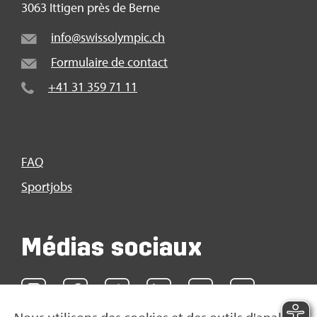
3063 Itti­gen près de Berne
info@​swi​ssol​ympi​c.​ch
For­mu­laire de contact
+41 31 359 71 11
FAQ
Sport­jobs
Médias sociaux