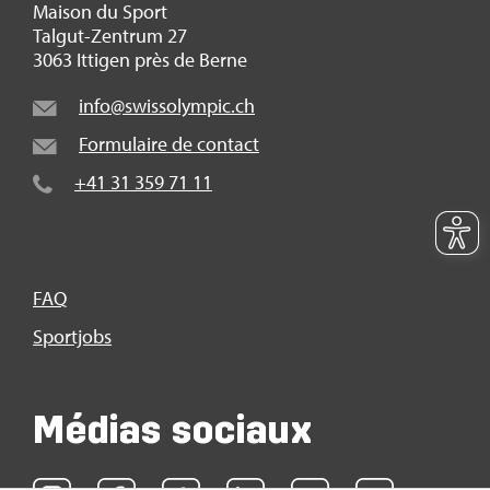
Mai­son du Sport
Tal­gut-Zen­trum 27
3063 Itti­gen près de Berne
info@​swi​ssol​ympi​c.​ch
For­mu­laire de contact
+41 31 359 71 11
FAQ
Sport­jobs
Médias sociaux