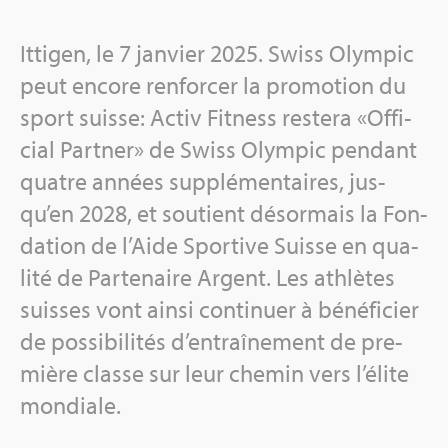
Itti­gen, le 7 jan­vier 2025. Swiss Olym­pic
peut encore ren­for­cer la pro­mo­tion du
sport suisse: Activ Fit­ness res­tera «Offi­
cial Part­ner» de Swiss Olym­pic pen­dant
quatre années sup­plé­men­taires, jus­
qu’en 2028, et sou­tient désor­mais la Fon­
da­tion de l’Aide Spor­tive Suisse en qua­
lité de Par­te­naire Argent. Les ath­lètes
suisses vont ainsi conti­nuer à béné­fi­cier
de pos­si­bi­li­tés d’en­traî­ne­ment de pre­
mière classe sur leur che­min vers l’élite
mon­diale.