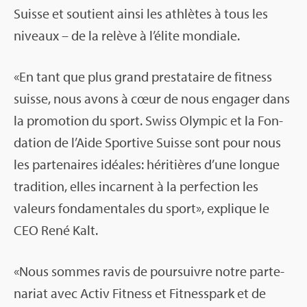
Suisse et sou­tient ainsi les ath­lètes à tous les
niveaux – de la relève à l’élite mon­diale.
«En tant que plus grand pres­ta­taire de fit­ness
suisse, nous avons à cœur de nous enga­ger dans
la pro­mo­tion du sport. Swiss Olym­pic et la Fon­
da­tion de l’Aide Spor­tive Suisse sont pour nous
les par­te­naires idéales: héri­tières d’une longue
tra­di­tion, elles incarnent à la per­fec­tion les
valeurs fon­da­men­tales du sport», explique le
CEO René Kalt.
«Nous sommes ravis de pour­suivre notre par­te­
na­riat avec Activ Fit­ness et Fit­ness­park et de