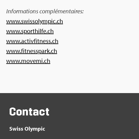
Infor­ma­tions com­plé­men­taires:
www.​swi​ssol​ympi​c.​ch
www.​sporthilfe.​ch
www.​act​ivfi​tnes​s.​ch
www.​fitnesspark.​ch
www.​movemi.​ch
Contact
Swiss Olym­pic