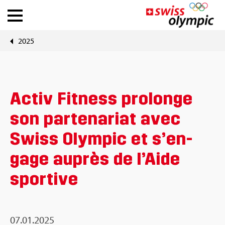
2025
Fédé­ra­tions
Ath­lete Hub
Activ Fit­ness pro­longe
À pro­pos de Swiss Olym­pic
son par­te­na­riat avec
Swiss Olym­pic et s’en­
News
gage auprès de l’Aide
Outils
spor­tive
DE
|
FR
07.01.2025