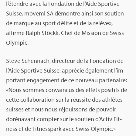
l’étendre avec la Fon­da­tion de l’Aide Spor­tive
Suisse. movemi SA démontre ainsi son sou­tien
de marque au sport d’élite et de la relève»,
affirme Ralph Stöckli, Chef de Mis­sion de Swiss
Olym­pic.
Steve Schen­nach, direc­teur de la Fon­da­tion de
l’Aide Spor­tive Suisse, appré­cie éga­le­ment l’im­
por­tant enga­ge­ment de ce nou­veau par­te­naire:
«Nous sommes convain­cus des effets posi­tifs de
cette col­la­bo­ra­tion sur la réus­site des ath­lètes
suisses et nous nous réjouis­sons de pou­voir
doré­na­vant comp­ter sur le sou­tien d’Ac­tiv Fit­
ness et de Fit­ness­park avec Swiss Olym­pic.»