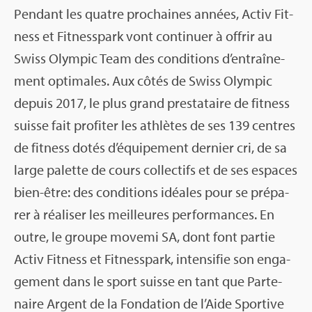
Pen­dant les quatre pro­chaines années, Activ Fit­
ness et Fit­ness­park vont conti­nuer à offrir au
Swiss Olym­pic Team des condi­tions d’en­traî­ne­
ment opti­males. Aux côtés de Swiss Olym­pic
depuis 2017, le plus grand pres­ta­taire de fit­ness
suisse fait pro­fi­ter les ath­lètes de ses 139 centres
de fit­ness dotés d’équi­pe­ment der­nier cri, de sa
large palette de cours col­lec­tifs et de ses espaces
bien-être: des condi­tions idéales pour se pré­pa­
rer à réa­li­ser les meilleures per­for­mances. En
outre, le groupe movemi SA, dont font par­tie
Activ Fit­ness et Fit­ness­park, inten­si­fie son enga­
ge­ment dans le sport suisse en tant que Par­te­
naire Argent de la Fon­da­tion de l’Aide Spor­tive