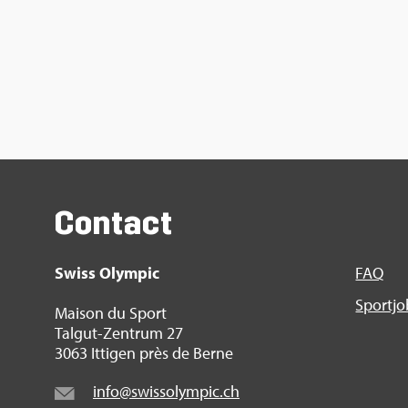
Contact
Swiss Olym­pic
FAQ
Sport­j
Mai­son du Sport
Tal­gut-Zen­trum 27
3063 Itti­gen près de Berne
info@​swi​ssol​ympi​c.​ch