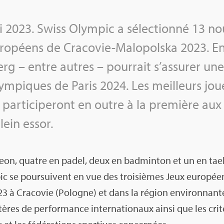
ai 2023. Swiss Olym­pic a sélec­tionné 13 no
ro­péens de Cra­co­vie-Malo­polska 2023. E
rg – entre autres – pour­rait s’as­su­rer u
ym­piques de Paris 2024. Les meilleurs jou
par­ti­ci­pe­ront en outre à la pre­mière au
lein essor.
­geon, quatre en padel, deux en bad­min­ton et un en tae
ic se pour­suivent en vue des troi­sièmes Jeux euro­pée
023 à Cra­co­vie (Pologne) et dans la région envi­ron­nante
­tères de per­for­mance inter­na­tio­naux ainsi que les cri­