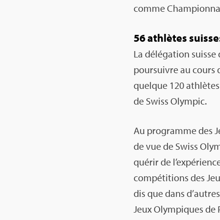
comme Cham­pion­nat
56 ath­lètes suisse
La délé­ga­tion suisse
pour­suivre au cours 
quelque 120 ath­lètes.
de Swiss Olym­pic.
Au pro­gramme des Je
de vue de Swiss Olym­pi
qué­rir de l’ex­pé­rien
com­pé­ti­tions des J
dis que dans d’autres,
Jeux Olym­piques de P