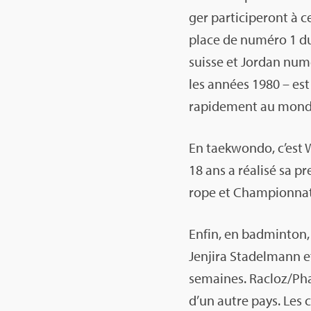
ger par­ti­ci­pe­ront 
place de numéro 1 du
suisse et Jor­dan num
les années 1980 – est
rapi­de­ment au monde 
En taek­wondo, c’est W
18 ans a réa­lisé sa pr
rope et Cham­pion­n
Enfin, en bad­min­ton
Jen­jira Sta­del­mann 
semaines. Racloz/Pha
d’un autre pays. Les 