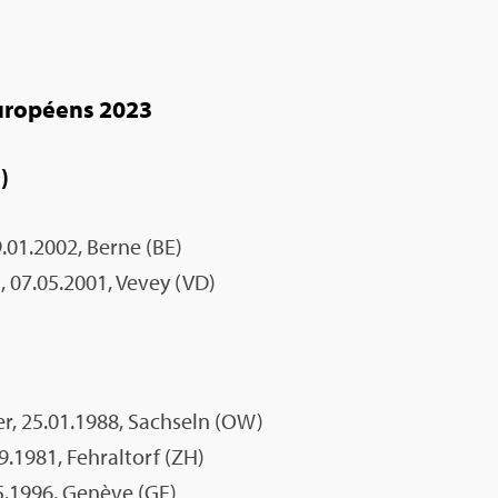
euro­péens 2023
)
9.01.2002, Berne (BE)
07.05.2001, Vevey (VD)
r, 25.01.1988, Sach­seln (OW)
.1981, Feh­ral­torf (ZH)
05.1996, Genève (GE)