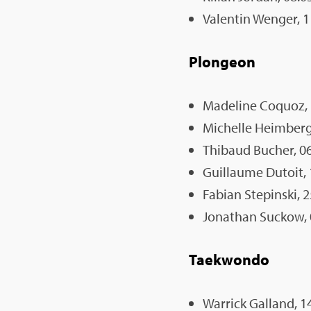
Valen­tin Wen­ger, 1
Plon­geon
Made­line Coquoz, 1
Michelle Heim­berg,
Thi­baud Bucher, 06
Guillaume Dutoit, 
Fabian Ste­pinski, 
Jona­than Suckow, 
Taek­wondo
War­rick Gal­land, 1