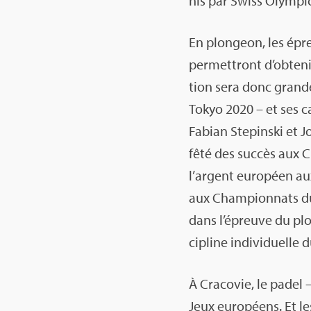
nis par Swiss Olym­pic
En plon­geon, les épr
per­met­tront d’ob­te­
tion sera donc grande
Tokyo 2020 – et ses c
Fabian Ste­pinski et 
fêté des suc­cès aux 
l’ar­gent euro­péen a
aux Cham­pion­nats d
dans l’épreuve du plo
ci­pline indi­vi­duel
À Cra­co­vie, le padel 
Jeux euro­péens. Et le