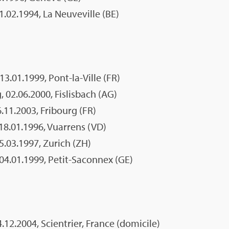
1.02.1994, La Neu­ve­ville (BE)
3.01.1999, Pont-la-Ville (FR)
 02.06.2000, Fis­lis­bach (AG)
.11.2003, Fri­bourg (FR)
18.01.1996, Vuar­rens (VD)
25.03.1997, Zurich (ZH)
04.01.1999, Petit-Sacon­nex (GE)
4.12.2004, Scien­trier, France (domi­cile)