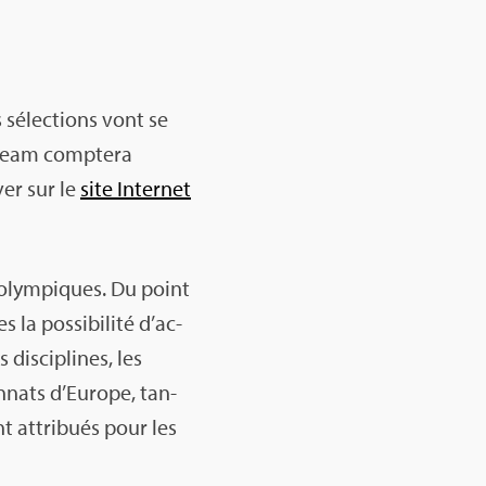
 sélec­tions vont se
 Team comp­tera
ver sur le
site Inter­net
olym­piques. Du point
la pos­si­bi­lité d’ac­
dis­ci­plines, les
­nats d’Eu­rope, tan­
nt attri­bués pour les