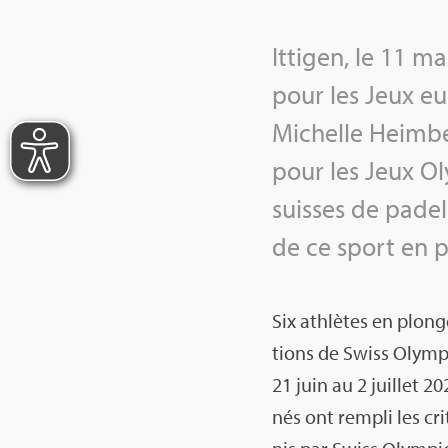
Itti­gen, le 11 m
pour les Jeux eu
Michelle Heim­be
pour les Jeux Ol
suisses de padel 
de ce sport en p
Six ath­lètes en plon
tions de Swiss Olym­p
21 juin au 2 juillet 2
nés ont rem­pli les cri