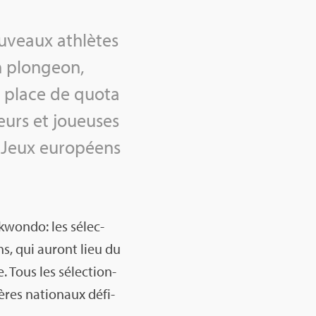
u­veaux ath­lètes
n plon­geon,
ne place de quota
eurs et joueuses
x Jeux euro­péens
k­wondo: les sélec­
ns, qui auront lieu du
. Tous les sélec­tion­
tères natio­naux défi­