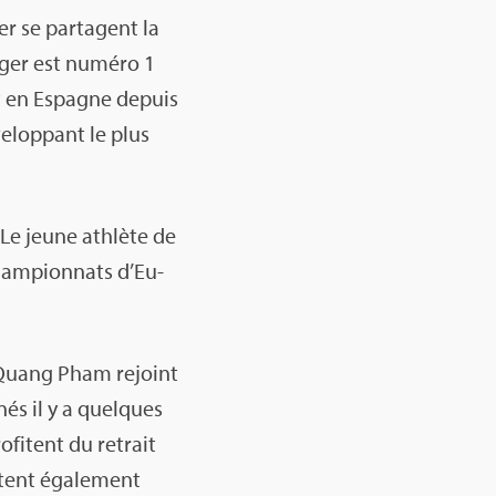
er se par­tagent la
­ger est numéro 1
et en Espagne depuis
­lop­pant le plus
.
 Le jeune ath­lète de
Cham­pion­nats d’Eu­
h Quang Pham rejoint
nés il y a quelques
fitent du retrait
tent éga­le­ment