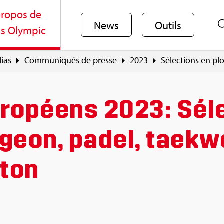
ro­pos de
News
Outils
s Olym­pic
ias
Com­mu­ni­qués de presse
2023
Sélec­tions en pl
ro­péens 2023: Séle
­geon, padel, taek­
­ton