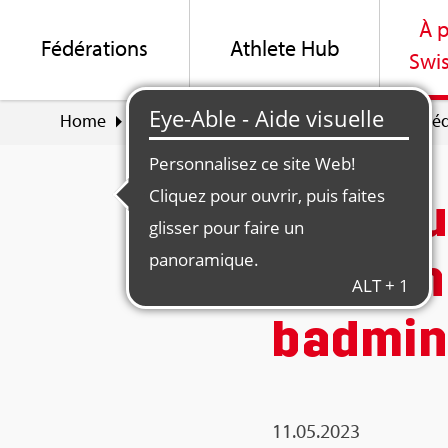
À p
Fédé­ra­tions
Ath­lete Hub
Swis
Home
À pro­pos de Swiss Olym­pic
News & Méd
Jeux eu
en plon
bad­min
11.05.2023