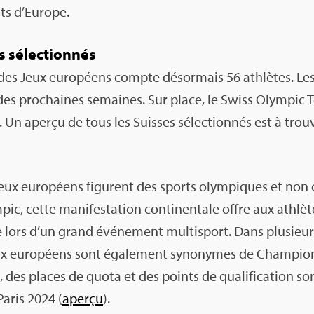
s d’Eu­rope.
s sélec­tion­nés
 des Jeux euro­péens compte désor­mais 56 ath­lètes. Les
des pro­chaines semaines. Sur place, le Swiss Olym­pic
 Un aperçu de tous les Suisses sélec­tion­nés est à trou­
ux euro­péens figurent des sports olym­piques et non 
c, cette mani­fes­ta­tion conti­nen­tale offre aux ath­lètes 
ce lors d’un grand évé­ne­ment mul­ti­sport. Dans plu­sieurs 
eux euro­péens sont éga­le­ment syno­nymes de Cham­pion
 des places de quota et des points de qua­li­fi­ca­tion so
aris 2024 (
aperçu
).