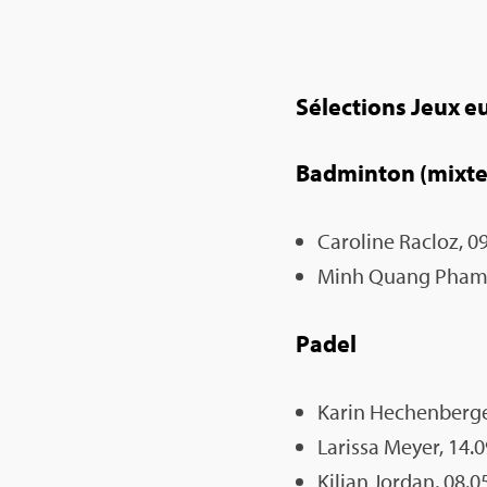
Sélec­tions Jeux 
Bad­min­ton (mixte
Caro­line Racloz, 0
Minh Quang Pham, 
Padel
Karin Hechen­ber­ge
Larissa Meyer, 14.09
Kilian Jor­dan, 08.