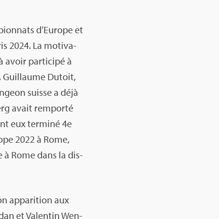
ion­nats d’Eu­rope et
is 2024. La moti­va­
avoir par­ti­cipé à
, Guillaume Dutoit,
n­geon suisse a déjà
erg avait rem­porté
nt eux ter­miné 4e
rope 2022 à Rome,
6e à Rome dans la dis­
on appa­ri­tion aux
­dan et Valen­tin Wen­