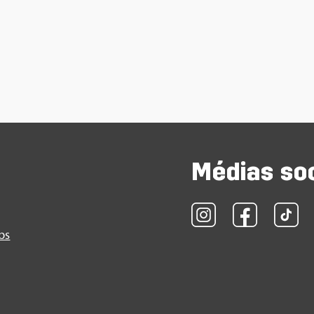
Médias so
obs