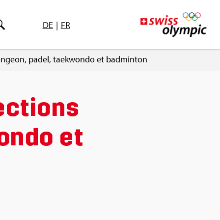
DE
|
FR
on­geon, padel, taek­wondo et bad­min­ton
c­tions
wondo et