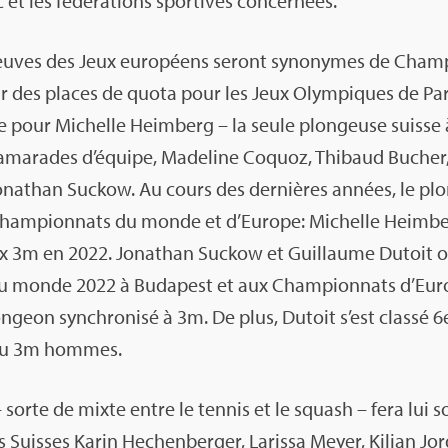
 et les fédé­ra­tions spor­tives concer­nées.
euves des Jeux euro­péens seront syno­nymes de Cham­p
nir des places de quota pour les Jeux Olym­piques de Par
 pour Michelle Heim­berg – la seule plon­geuse suisse à 
ama­rades d’équipe, Made­line Coquoz, Thi­baud Bucher
Jona­than Suckow. Au cours des der­nières années, le plo
Cham­pion­nats du monde et d’Eu­rope: Michelle Heim­b
ux 3m en 2022. Jona­than Suckow et Guillaume Dutoit o
u monde 2022 à Buda­pest et aux Cham­pion­nats d’Eu­
n­geon syn­chro­nisé à 3m. De plus, Dutoit s’est classé 
le du 3m hommes.
– sorte de mixte entre le ten­nis et le squash – fera lui s
s Suisses Karin Hechen­ber­ger, Larissa Meyer, Kilian Jor