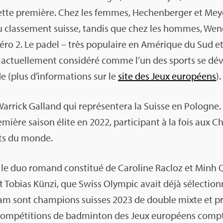
à cette pre­mière. Chez les femmes, Hechen­ber­ger et Mey
 clas­se­ment suisse, tan­dis que chez les hommes, Wen
éro 2. Le padel – très popu­laire en Amé­rique du Sud 
 actuel­le­ment consi­déré comme l’un des sports se déve
(plus d’in­for­ma­tions sur le
site des Jeux euro­péens
)
ar­rick Gal­land qui repré­sen­tera la Suisse en Pologne.
e­mière sai­son élite en 2022, par­ti­ci­pant à la fois aux 
ats du monde.
, le duo romand consti­tué de Caro­line Racloz et Min
et Tobias Künzi, que Swiss Olym­pic avait déjà sélec­tion­
m sont cham­pions suisses 2023 de double mixte et pro­
com­pé­ti­tions de bad­min­ton des Jeux euro­péens comp