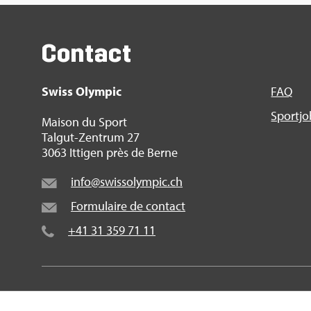
Contact
Swiss Olym­pic
FAQ
Sport­j
Mai­son du Sport
Tal­gut-Zen­trum 27
3063 Itti­gen près de Berne
info@​swi​ssol​ympi​c.​ch
For­mu­laire de contact
+41 31 359 71 11
© 2016 Swiss Olym­pic 2026
|
Impres­sum
|
Décla­ra­ti