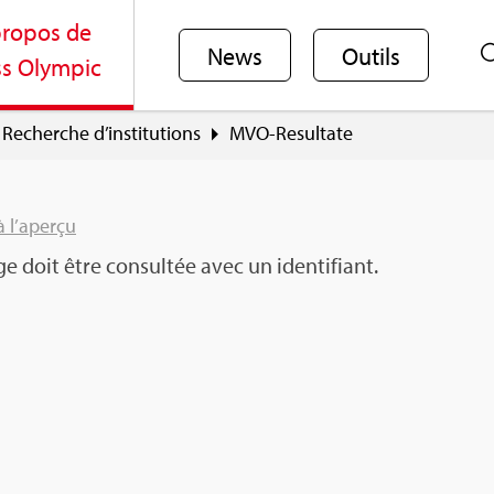
ro­pos de
News
Outils
s Olym­pic
Recherche d’ins­ti­tu­tions
MVO-Resul­tate
à l’aperçu
e doit être consul­tée avec un iden­ti­fiant.