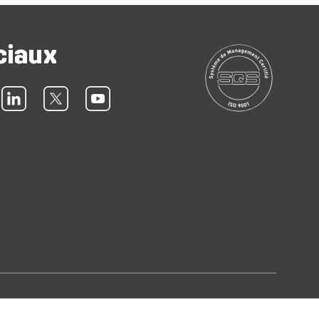
ciaux
quette