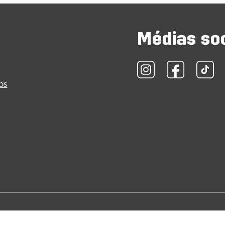
Médias so
obs
on de pro­tec­tion des don­nées
|
Condi­tions d'uti­li­sa­tion
|
Neti­