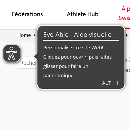
À p
Fédé­ra­tions
Ath­lete Hub
Swis
Home
À pro­pos de Swiss Olym­pic
Contacts
Retour 
Cette pag