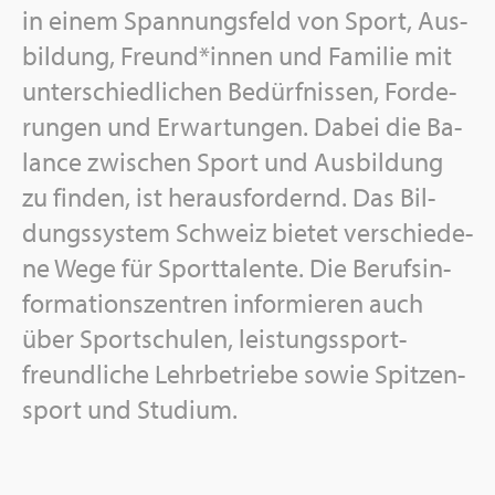
in einem Span­nungs­feld von Sport, Aus­
bil­dung, Freund*innen und Fa­mi­lie mit
un­ter­schied­li­chen Be­dürf­nis­sen, For­de­
run­gen und Er­war­tun­gen. Dabei die Ba­
lan­ce zwi­schen Sport und Aus­bil­dung
zu fin­den, ist her­aus­for­dernd. Das Bil­
dungs­sys­tem Schweiz bie­tet ver­schie­de­
ne Wege für Sport­ta­len­te. Die Be­rufs­in­
for­ma­ti­ons­zen­tren in­for­mie­ren auch
über Sport­schu­len, leis­tungs­sport­
freund­li­che Lehr­be­trie­be sowie Spit­zen­
sport und Stu­di­um.