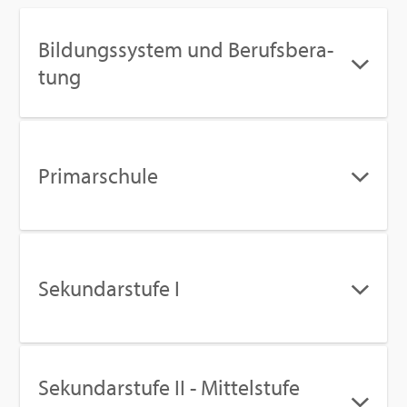
Bil­dungs­sys­tem und Be­rufs­be­ra­
tung
Pri­mar­schu­le
Se­kun­dar­stu­fe I
Se­kun­dar­stu­fe II - Mit­tel­stu­fe