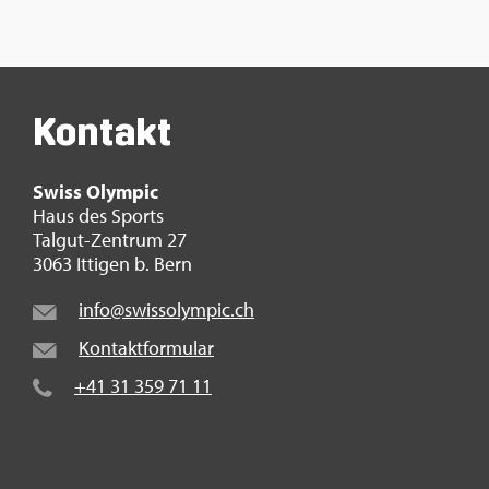
Kon­takt
Swiss Olym­pic
Haus des Sports
Tal­gut-Zen­trum 27
3063 It­ti­gen b. Bern
info@​swi​ssol​ympi​c.​ch
Kon­takt­for­mu­lar
+41 31 359 71 11