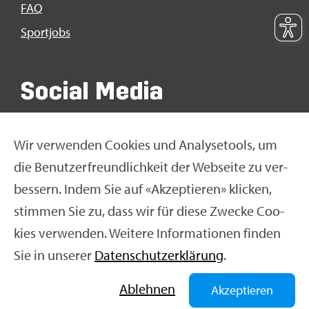
FAQ
Sport­jobs
So­ci­al Media
Wir ver­wen­den Coo­kies und Ana­ly­se­tools, um
die Be­nut­zer­freund­lich­keit der Web­sei­te zu ver­
bes­sern. Indem Sie auf «Ak­zep­tie­ren» kli­cken,
stim­men Sie zu, dass wir für diese Zwe­cke Coo­
kies ver­wen­den. Wei­te­re In­for­ma­tio­nen fin­den
Sie in un­se­rer
Da­ten­schut­z­er­klä­rung
.
© Swiss Olym­pic 2026
|
Im­pres­sum
|
Da­ten­schut­z­er­
klä­rung
|
Nut­zungs­be­din­gun­gen
|
Ne­ti­quet­te
Ab­leh­nen
Akzeptieren