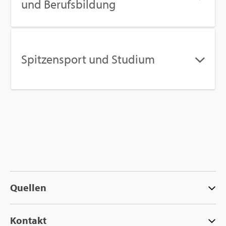
und Be­rufs­bil­dung
Spit­zen­sport und Stu­di­um
Quel­len
Kon­takt