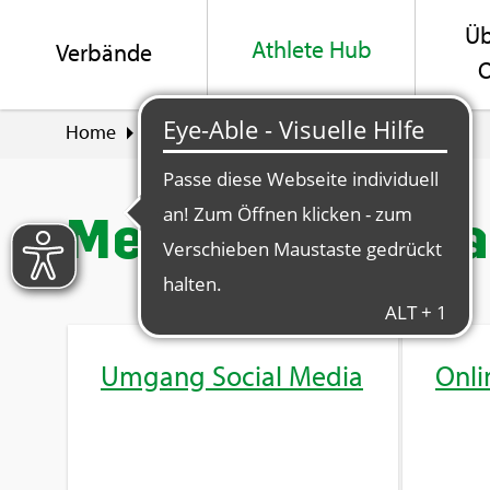
Üb
Ath­le­te Hub
Ver­bän­de
O
Home
Ath­le­te Hub
Me­di­en und Fi­nan­zen
Me­di­en und Fi­n
Um­gang So­ci­al Media
On­li