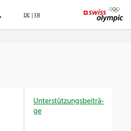
DE
|
FR
Un­ter­stüt­zungs­bei­trä­
ge