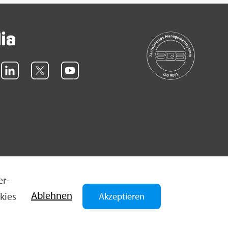
dia
er­
Ab­leh­nen
­kies
Akzeptieren