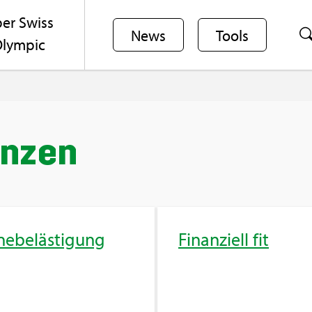
er Swiss
News
Tools
lym­pic
an­zen
ne­be­läs­ti­gung
Fi­nan­zi­ell fit