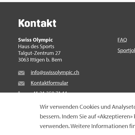
Kon­takt
Swiss Olym­pic
FAQ
Haus des Sports
Sport­j
Tal­gut-Zen­trum 27
3063 It­ti­gen b. Bern
info@​swi​ssol​ympi​c.​ch
Kon­takt­for­mu­lar
+41 31 359 71 11
Wir ver­wen­den Coo­kies und Ana­ly­se­to
bes­sern. Indem Sie auf «Ak­zep­tie­ren»
© Swiss Olym­pic 2026
|
Im­pres­sum
|
Da­ten­schut­z­er­
ver­wen­den. Wei­te­re In­for­ma­tio­nen fi