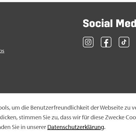
So­ci­al Me
obs
ols, um die Be­nut­zer­freund­lich­keit der Web­sei­te zu v
 kli­cken, stim­men Sie zu, dass wir für diese Zwe­cke Coo
klä­rung
|
Nut­zungs­be­din­gun­gen
|
Ne­ti­quet­te
n­den Sie in un­se­rer
Da­ten­schut­z­er­klä­rung
.