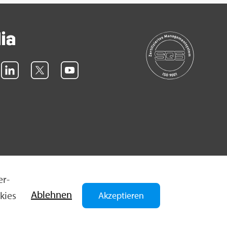
dia
er­
Ab­leh­nen
­kies
Akzeptieren