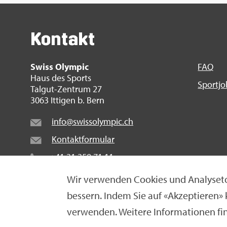
Kon­takt
Swiss Olym­pic
FAQ
Haus des Sports
Sport­j
Tal­gut-Zen­trum 27
3063 It­ti­gen b. Bern
info@​swi​ssol​ympi​c.​ch
Kon­takt­for­mu­lar
+41 31 359 71 11
Wir ver­wen­den Coo­kies und Ana­ly­se­to
bes­sern. Indem Sie auf «Ak­zep­tie­ren»
© Swiss Olym­pic 2026
|
Im­pres­sum
|
Da­ten­schut­z­er­
ver­wen­den. Wei­te­re In­for­ma­tio­nen fi