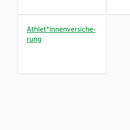
Ath­let*in­nen­ver­si­che­
rung