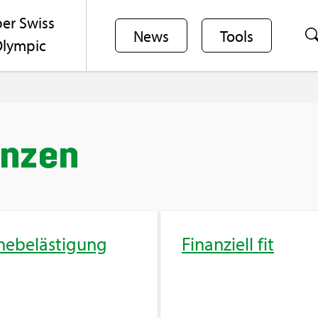
er Swiss
News
Tools
lym­pic
an­zen
ne­be­läs­ti­gung
Fi­nan­zi­ell fit