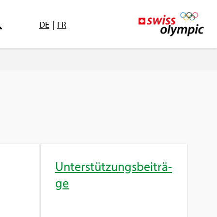
DE
|
FR
Un­ter­stüt­zungs­bei­trä­
ge