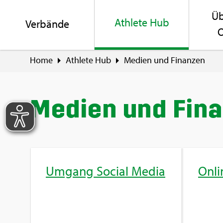
Üb
Ath­le­te Hub
Ver­bän­de
O
Home
Ath­le­te Hub
Me­di­en und Fi­nan­zen
Me­di­en und Fi­n
Um­gang So­ci­al Media
On­li