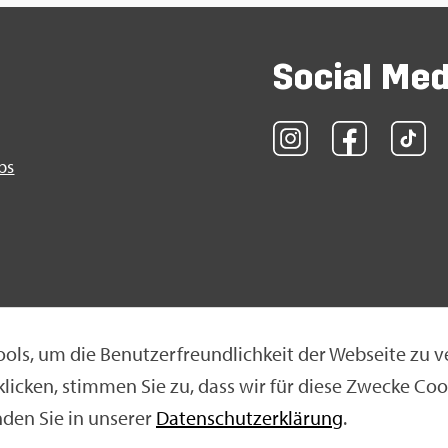
So­ci­al Me
obs
ols, um die Be­nut­zer­freund­lich­keit der Web­sei­te zu v
 kli­cken, stim­men Sie zu, dass wir für diese Zwe­cke Coo
klä­rung
|
Nut­zungs­be­din­gun­gen
|
Ne­ti­quet­te
n­den Sie in un­se­rer
Da­ten­schut­z­er­klä­rung
.