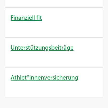
Fi­nan­zi­ell fit
Un­ter­stüt­zungs­bei­trä­ge
Ath­let*in­nen­ver­si­che­rung