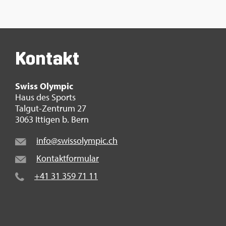
Kon­takt
Swiss Olym­pic
Haus des Sports
Tal­gut-Zen­trum 27
3063 It­ti­gen b. Bern
info@​swi​ssol​ympi​c.​ch
Kon­takt­for­mu­lar
+41 31 359 71 11