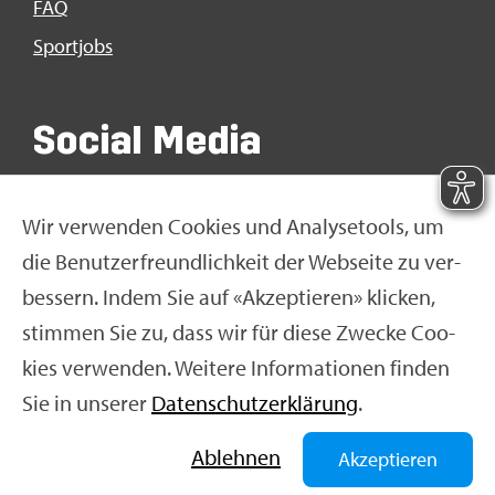
FAQ
Sport­jobs
So­ci­al Media
Wir ver­wen­den Coo­kies und Ana­ly­se­tools, um
die Be­nut­zer­freund­lich­keit der Web­sei­te zu ver­
bes­sern. Indem Sie auf «Ak­zep­tie­ren» kli­cken,
stim­men Sie zu, dass wir für diese Zwe­cke Coo­
kies ver­wen­den. Wei­te­re In­for­ma­tio­nen fin­den
Sie in un­se­rer
Da­ten­schut­z­er­klä­rung
.
© Swiss Olym­pic 2026
|
Im­pres­sum
|
Da­ten­schut­z­er­
klä­rung
|
Nut­zungs­be­din­gun­gen
|
Ne­ti­quet­te
Ab­leh­nen
Akzeptieren