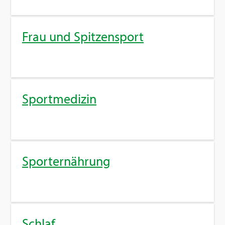
Frau und Spit­zen­sport
Sport­me­di­zin
Sport­er­näh­rung
Schlaf