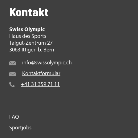
Kon­takt
Swiss Olym­pic
Haus des Sports
Tal­gut-Zen­trum 27
3063 It­ti­gen b. Bern
info@​swi​ssol​ympi​c.​ch
Kon­takt­for­mu­lar
+41 31 359 71 11
FAQ
Sport­jobs