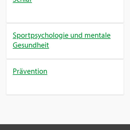
Sport­psy­cho­lo­gie und men­ta­le
Ge­sund­heit
Prä­ven­ti­on