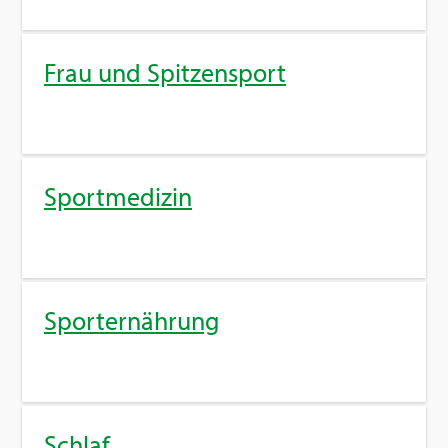
Frau und Spit­zen­sport
Sport­me­di­zin
Sport­er­näh­rung
Schlaf