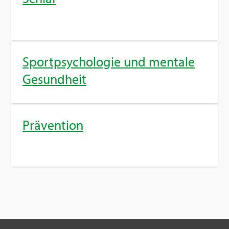
Sport­psy­cho­lo­gie und men­ta­le
Ge­sund­heit
Prä­ven­ti­on