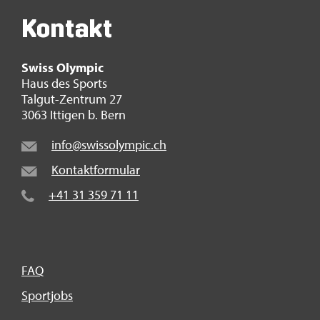
Kon­takt
Swiss Olym­pic
Haus des Sports
Tal­gut-Zen­trum 27
3063 It­ti­gen b. Bern
info@​swi​ssol​ympi​c.​ch
Kon­takt­for­mu­lar
+41 31 359 71 11
FAQ
Sport­jobs