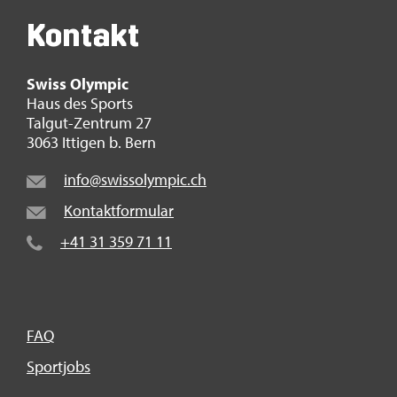
Kon­takt
Swiss Olym­pic
Haus des Sports
Tal­gut-Zen­trum 27
3063 It­ti­gen b. Bern
info@​swi​ssol​ympi​c.​ch
Kon­takt­for­mu­lar
+41 31 359 71 11
FAQ
Sport­jobs