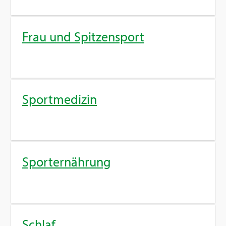
Frau und Spit­zen­sport
Sport­me­di­zin
Sport­er­näh­rung
Schlaf