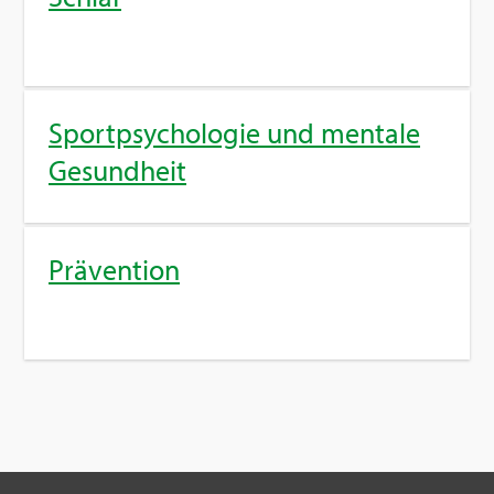
Sport­psy­cho­lo­gie und men­ta­le
Ge­sund­heit
Prä­ven­ti­on