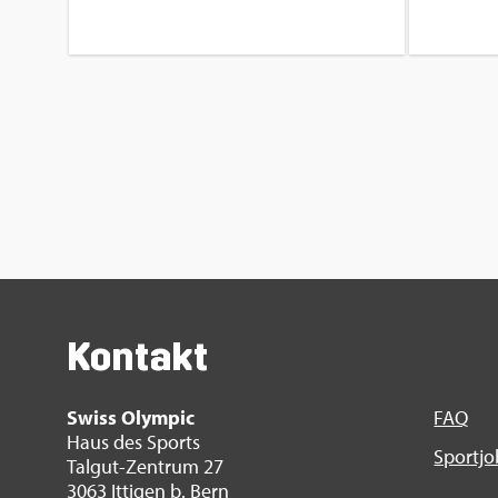
Kon­takt
Swiss Olym­pic
FAQ
Haus des Sports
Sport­j
Tal­gut-Zen­trum 27
3063 It­ti­gen b. Bern