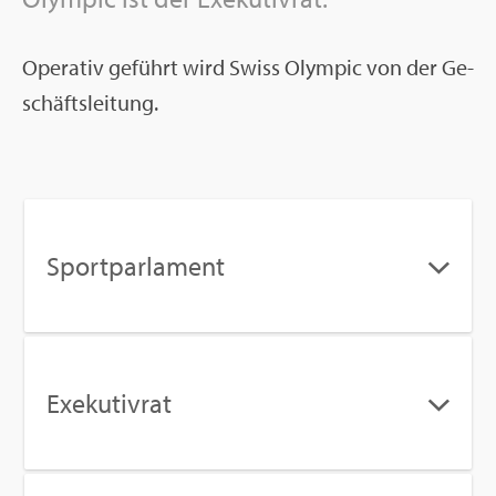
Ope­ra­tiv ge­führt wird Swiss Olym­pic von der Ge­
schäfts­lei­tung.
Sport­par­la­ment
Exe­ku­tiv­rat