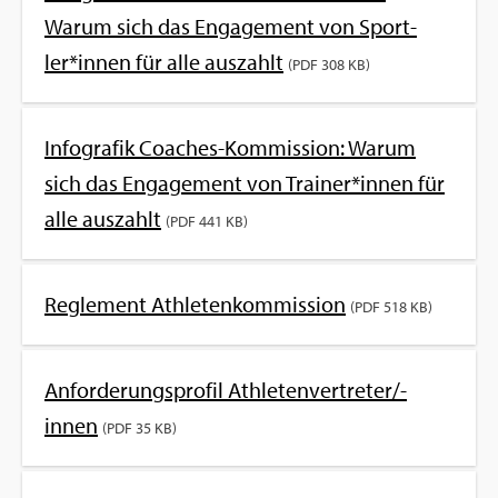
Warum sich das En­ga­ge­ment von Sport­
ler*innen für alle aus­zahlt
(PDF 308 KB)
In­fo­gra­fik Coa­ches-Kom­mis­si­on: Warum
sich das En­ga­ge­ment von Trai­ner*innen für
alle aus­zahlt
(PDF 441 KB)
Re­gle­ment Ath­le­ten­kom­mis­si­on
(PDF 518 KB)
An­for­de­rungs­pro­fil Ath­le­ten­ver­tre­ter/-
innen
(PDF 35 KB)