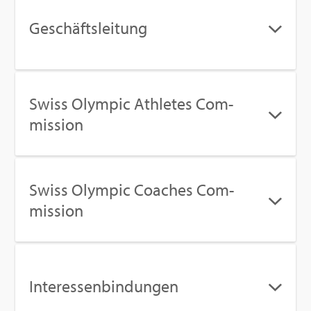
Ge­schäfts­lei­tung
Swiss Olym­pic Ath­le­tes Com­
mis­si­on
Swiss Olym­pic Coa­ches Com­
mis­si­on
In­ter­es­sen­bin­dun­gen