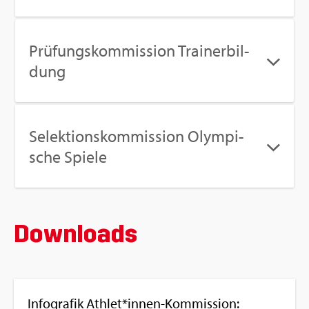
Prü­fungs­kom­mis­si­on Trai­ner­bil­
dung
Se­lek­ti­ons­kom­mis­si­on Olym­pi­
sche Spie­le
Down­loads
In­fo­gra­fik Ath­let*innen-Kom­mis­si­on: