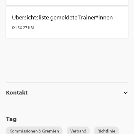
Über­sichts­lis­te ge­mel­de­te Trai­ner*innen
(XLSX 27 KB)
Kon­takt
Tag
Kom­mis­sio­nen & Gre­mi­en
Ver­band
Richt­li­nie