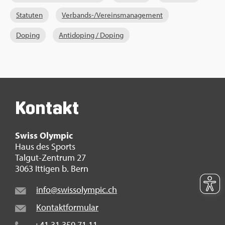
Sta­tu­ten
Ver­bands-/Ver­eins­ma­nage­ment
Do­ping
An­ti­do­ping / Do­ping
Kon­takt
Swiss Olym­pic
Haus des Sports
Tal­gut-Zen­trum 27
3063 It­ti­gen b. Bern
info@​swi​ssol​ympi​c.​ch
Kon­takt­for­mu­lar
+41 31 359 71 11