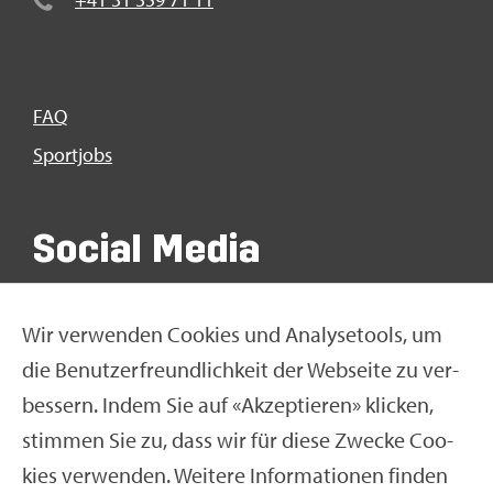
FAQ
Sport­jobs
So­ci­al Media
Wir ver­wen­den Coo­kies und Ana­ly­se­tools, um
die Be­nut­zer­freund­lich­keit der Web­sei­te zu ver­
bes­sern. Indem Sie auf «Ak­zep­tie­ren» kli­cken,
stim­men Sie zu, dass wir für diese Zwe­cke Coo­
kies ver­wen­den. Wei­te­re In­for­ma­tio­nen fin­den