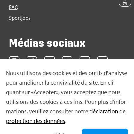
FAQ
Sport­jobs
Médias sociaux
Nous uti­li­sons des cookies et des outils d'ana­lyse
pour amé­lio­rer la convi­via­lité du site. En cli­
quant sur «Accep­ter», vous accep­tez que nous
uti­li­sions des cookies à ces fins. Pour plus d'in­for­
ma­tions, veuillez consul­ter notre
décla­ra­tion de
pro­tec­tion des don­nées
.
© 2016 Swiss Olym­pic 2026
|
Impres­sum
|
Décla­ra­
tion de pro­tec­tion des don­nées
|
Condi­tions d'uti­li­