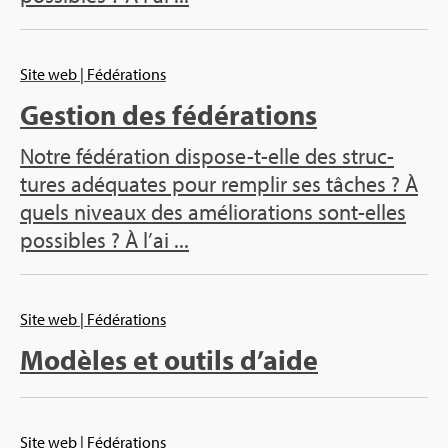
Site web
| Fédé­ra­tions
Ges­tion des fédé­ra­tions
Notre fédé­ra­tion dis­pose-t-elle des struc­
tures adé­quates pour rem­plir ses tâches ? À
quels niveaux des amé­lio­ra­tions sont-elles
pos­sibles ? À l’ai ...
Site web
| Fédé­ra­tions
Modèles et outils d’aide
Site web
| Fédé­ra­tions