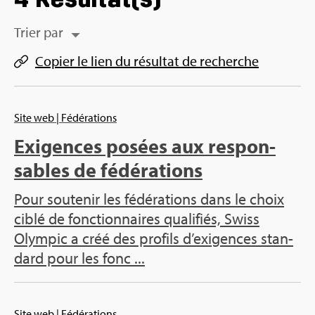
Trier par
Copier le lien du résul­tat de recherche
Site web
| Fédé­ra­tions
Exi­gences posées aux res­pon­
sables de fédé­ra­tions
Pour sou­te­nir les fédé­ra­tions dans le choix
ciblé de fonc­tion­naires qua­li­fiés, Swiss
Olym­pic a créé des pro­fils d’exi­gences stan­
dard pour les fonc ...
Site web
| Fédé­ra­tions