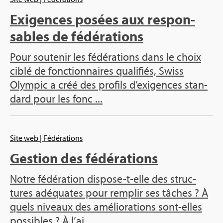
Exi­gences posées aux res­pon­
sables de fédé­ra­tions
Pour sou­te­nir les fédé­ra­tions dans le choix
ciblé de fonc­tion­naires qua­li­fiés, Swiss
Olym­pic a créé des pro­fils d’exi­gences stan­
dard pour les fonc ...
Site web
| Fédé­ra­tions
Ges­tion des fédé­ra­tions
Notre fédé­ra­tion dis­pose-t-elle des struc­
tures adé­quates pour rem­plir ses tâches ? À
quels niveaux des amé­lio­ra­tions sont-elles
pos­sibles ? À l’ai ...