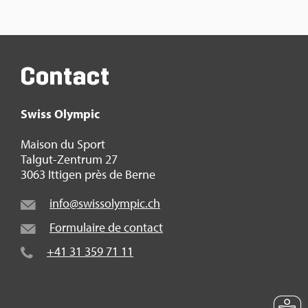
Contact
Swiss Olym­pic
Mai­son du Sport
Tal­gut-Zen­trum 27
3063 Itti­gen près de Berne
info@​swi​ssol​ympi​c.​ch
For­mu­laire de contact
+41 31 359 71 11