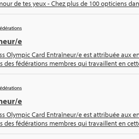
mour de tes yeux - Chez plus de 100 opti­ciens dan
Fédé­ra­tions
­neur/e
s Olym­pic Card Entraî­neur/e est attri­buée aux entr
s des fédé­ra­tions membres qui tra­vaillent en cette
Fédé­ra­tions
­neur/e
s Olym­pic Card Entraî­neur/e est attri­buée aux entr
s des fédé­ra­tions membres qui tra­vaillent en cette