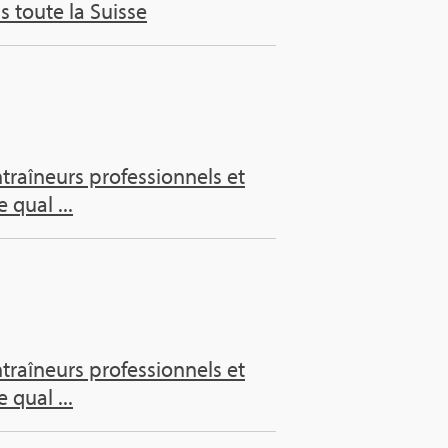
s toute la Suisse
aî­neurs pro­fes­sion­nels et
 qual ...
aî­neurs pro­fes­sion­nels et
 qual ...