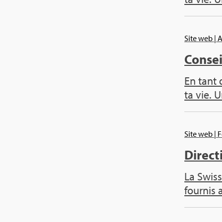
Site web
| 
Conseil
En tant 
ta vie. U
Site web
| 
Direc­t
La Swiss
four­nis 