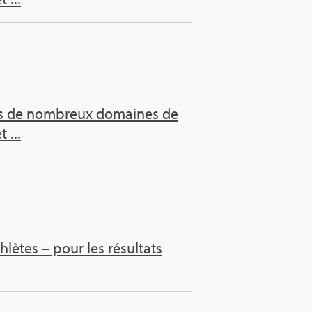
dans de nom­breux domaines de
 ...
­lètes – pour les résul­tats