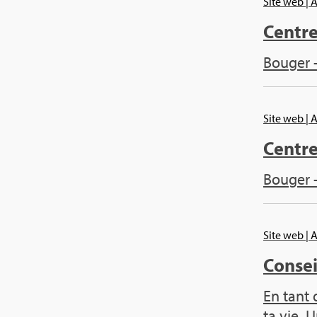
Site web
| 
Centre
Bou­ger 
Site web
| 
Centre
Bou­ger 
Site web
| 
Conseil
En tant 
ta vie. U