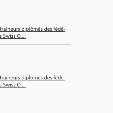
raî­neurs diplô­més des fédé­
 Swiss O ...
raî­neurs diplô­més des fédé­
 Swiss O ...