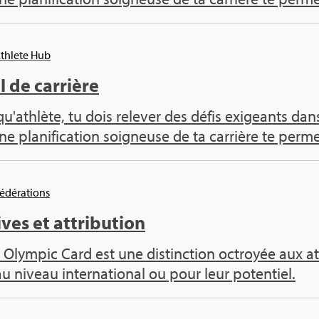
Ath­lete Hub
 de car­rière
qu'ath­lète, tu dois rele­ver des défis exi­geants 
ne pla­ni­fi­ca­tion soi­gneuse de ta car­rière te per­met
Fédé­ra­tions
ives et attri­bu­tion
 Olym­pic Card est une dis­tinc­tion octroyée aux ath
au niveau inter­na­tio­nal ou pour leur poten­tiel.