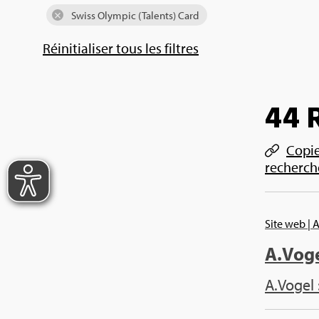
Swiss Olym­pic (Talents) Card
Réini­tia­li­ser tous les filtres
44 R
Copier
recherch
Site web
| 
A.​Vog
A.​Vogel 