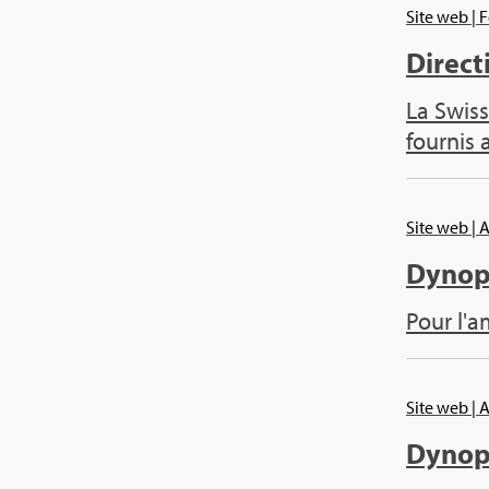
Site web
| 
Direc­t
La Swiss
four­nis 
Site web
| 
Dynop­
Pour l'a
Site web
| 
Dynop­