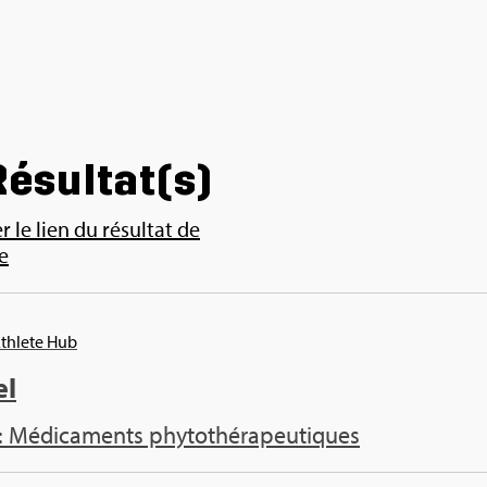
ésul­tat(s)
 le lien du résul­tat de
e
Ath­lete Hub
el
: Médi­ca­ments phy­to­thé­ra­peu­tiques