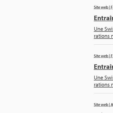
Site web
| 
Entraî­
Une Swis
ra­tions
Site web
| 
Entraî­
Une Swis
ra­tions
Site web
| 