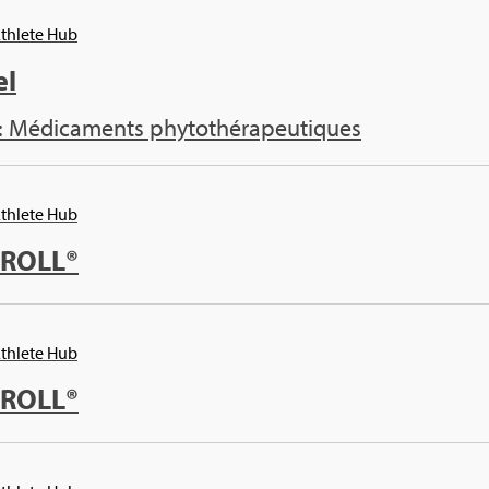
Ath­lete Hub
el
: Médi­ca­ments phy­to­thé­ra­peu­tiques
Ath­lete Hub
KROLL®
Ath­lete Hub
KROLL®