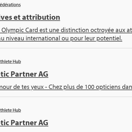
Fédé­ra­tions
ives et attri­bu­tion
 Olym­pic Card est une dis­tinc­tion octroyée aux ath
au niveau inter­na­tio­nal ou pour leur poten­tiel.
Ath­lete Hub
tic Part­ner AG
mour de tes yeux - Chez plus de 100 opti­ciens dan
Ath­lete Hub
tic Part­ner AG