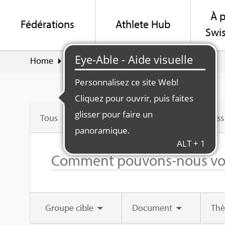
À p
Fédé­ra­tions
Ath­lete Hub
Swis
Home
Suche
Fédé­ra­tion Swiss Olym­pic
Tous
Swiss
Groupe cible
Docu­ment
Th