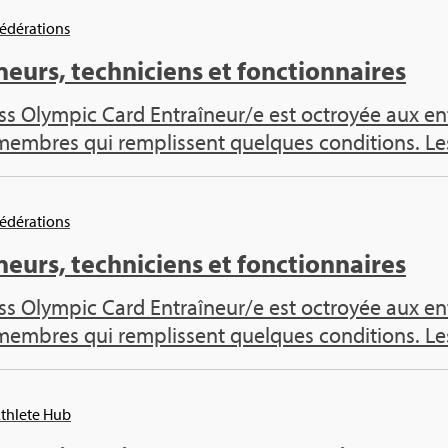
Fédé­ra­tions
neurs, tech­ni­ciens et fonc­tion­naires
s Olym­pic Card Entraî­neur/e est octroyée aux ent
 membres qui rem­plissent quelques condi­tions. Les
Fédé­ra­tions
neurs, tech­ni­ciens et fonc­tion­naires
s Olym­pic Card Entraî­neur/e est octroyée aux ent
 membres qui rem­plissent quelques condi­tions. Les
Ath­lete Hub