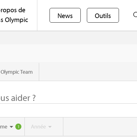
ro­pos de
News
Outils
s Olym­pic
 Olym­pic Team
ème
Année
1