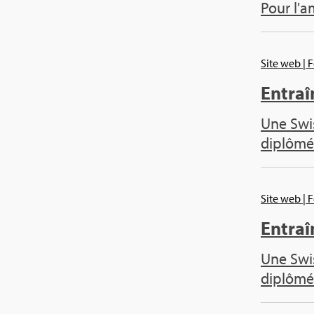
Pour l'a
Site web
| 
Entraî
Une Swis
diplô­mé
Site web
| 
Entraî
Une Swis
diplô­mé