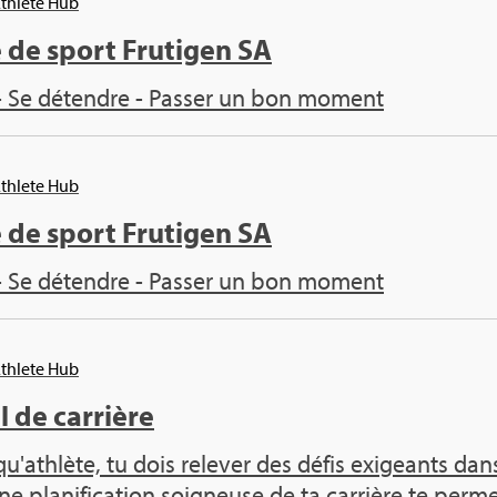
Ath­lete Hub
 de sport Fru­ti­gen SA
- Se détendre - Pas­ser un bon moment
Ath­lete Hub
 de sport Fru­ti­gen SA
- Se détendre - Pas­ser un bon moment
Ath­lete Hub
 de car­rière
qu'ath­lète, tu dois rele­ver des défis exi­geants 
ne pla­ni­fi­ca­tion soi­gneuse de ta car­rière te per­met