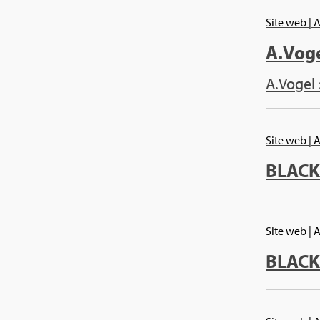
Site web
| 
A.​Vog
A.​Vogel 
Site web
| 
BLA­C
Site web
| 
BLA­C