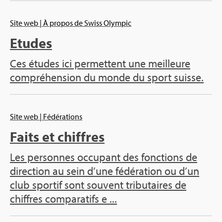
Site web
| À pro­pos de Swiss Olym­pic
Etudes
Ces études ici per­mettent une meilleure
com­pré­hen­sion du monde du sport suisse.
Site web
| Fédé­ra­tions
Faits et chiffres
Les per­sonnes occu­pant des fonc­tions de
direc­tion au sein d’une fédé­ra­tion ou d’un
club spor­tif sont sou­vent tri­bu­taires de
chiffres com­pa­ra­tifs e ...