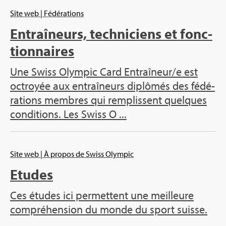
Site web
| Fédé­ra­tions
Entraî­neurs, tech­ni­ciens et fonc­
tion­naires
Une Swiss Olym­pic Card Entraî­neur/e est
octroyée aux entraî­neurs diplô­més des fédé­
ra­tions membres qui rem­plissent quelques
condi­tions. Les Swiss O ...
Site web
| À pro­pos de Swiss Olym­pic
Etudes
Ces études ici per­mettent une meilleure
com­pré­hen­sion du monde du sport suisse.