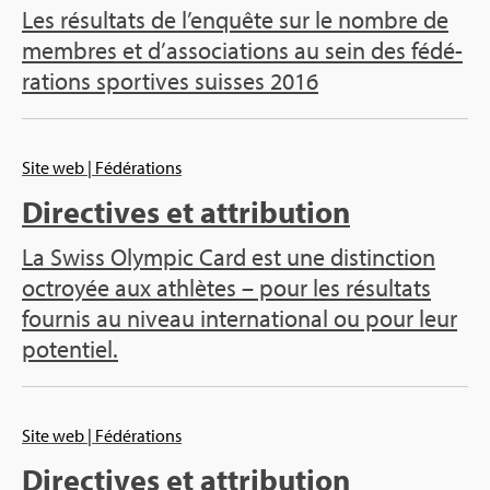
Les résul­tats de l’en­quête sur le nombre de
membres et d’as­so­cia­tions au sein des fédé­
ra­tions spor­tives suisses 2016
Site web
| Fédé­ra­tions
Direc­tives et attri­bu­tion
La Swiss Olym­pic Card est une dis­tinc­tion
octroyée aux ath­lètes – pour les résul­tats
four­nis au niveau inter­na­tio­nal ou pour leur
poten­tiel.
Site web
| Fédé­ra­tions
Direc­tives et attri­bu­tion