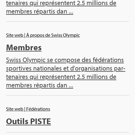
te­naires qui repré­sentent 2.5 mil­lions de
membres répar­tis dan ...
Site web
| À pro­pos de Swiss Olym­pic
Membres
Swiss Olym­pic se com­pose des fédé­ra­tions
spor­tives natio­nales et d'or­ga­ni­sa­tions par­
te­naires qui repré­sentent 2.5 mil­lions de
membres répar­tis dan ...
Site web
| Fédé­ra­tions
Outils PISTE