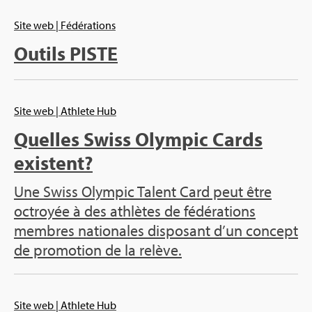
Site web
| Fédé­ra­tions
Outils PISTE
Site web
| Ath­lete Hub
Quelles Swiss Olym­pic Cards
existent?
Une Swiss Olym­pic Talent Card peut être
octroyée à des ath­lètes de fédé­ra­tions
membres natio­nales dis­po­sant d’un concept
de pro­mo­tion de la relève.
Site web
| Ath­lete Hub