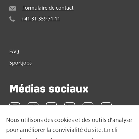
For­mu­laire de contact
+41 31 359 71 11
FAQ
Sport­jobs
Médias sociaux
Nous uti­li­sons des cookies et des outils d'ana­lyse
pour amé­lio­rer la convi­via­lité du site. En cli­