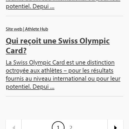
poten­tiel. Depui ...
Site web
| Ath­lete Hub
Qui reçoit une Swiss Olym­pic
Card?
La Swiss Olym­pic Card est une dis­tinc­tion
octroyée aux ath­lètes – pour les résul­tats
four­nis au niveau inter­na­tio­nal ou pour leur
poten­tiel. Depui ...
1
2