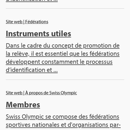
Site web
| Fédé­ra­tions
Ins­tru­ments utiles
Dans le cadre du concept de pro­mo­tion de
la relève, il est essen­tiel que les fédé­ra­tions
déve­loppent constam­ment le pro­ces­sus
d’iden­ti­fi­ca­tion et ...
Site web
| À pro­pos de Swiss Olym­pic
Membres
Swiss Olym­pic se com­pose des fédé­ra­tions
spor­tives natio­nales et d'or­ga­ni­sa­tions par­