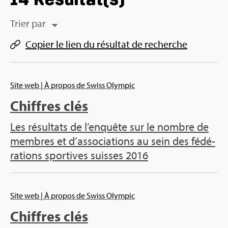
Trier par
Copier le lien du résul­tat de recherche
Site web
| À pro­pos de Swiss Olym­pic
Chiffres clés
Les résul­tats de l’en­quête sur le nombre de
membres et d’as­so­cia­tions au sein des fédé­
ra­tions spor­tives suisses 2016
Site web
| À pro­pos de Swiss Olym­pic
Chiffres clés