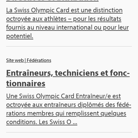
La Swiss Olym­pic Card est une dis­tinc­tion
octroyée aux ath­lètes – pour les résul­tats
four­nis au niveau inter­na­tio­nal ou pour leur
poten­tiel.
Site web
| Fédé­ra­tions
Entraî­neurs, tech­ni­ciens et fonc­
tion­naires
Une Swiss Olym­pic Card Entraî­neur/e est
octroyée aux entraî­neurs diplô­més des fédé­
ra­tions membres qui rem­plissent quelques
condi­tions. Les Swiss O ...