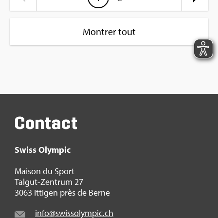
Montrer tout
Contact
Swiss Olym­pic
Mai­son du Sport
Tal­gut-Zen­trum 27
3063 Itti­gen près de Berne
info@​swi​ssol​ympi​c.​ch