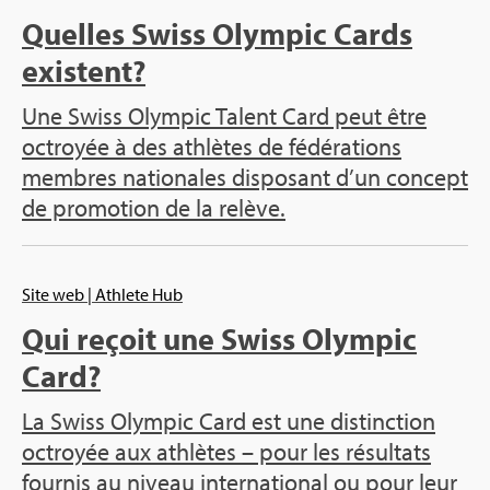
Quelles Swiss Olym­pic Cards
existent?
Une Swiss Olym­pic Talent Card peut être
octroyée à des ath­lètes de fédé­ra­tions
membres natio­nales dis­po­sant d’un concept
de pro­mo­tion de la relève.
Site web
| Ath­lete Hub
Qui reçoit une Swiss Olym­pic
Card?
La Swiss Olym­pic Card est une dis­tinc­tion
octroyée aux ath­lètes – pour les résul­tats
four­nis au niveau inter­na­tio­nal ou pour leur