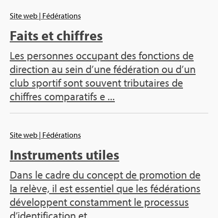
Site web
| Fédé­ra­tions
Faits et chiffres
Les per­sonnes occu­pant des fonc­tions de
direc­tion au sein d’une fédé­ra­tion ou d’un
club spor­tif sont sou­vent tri­bu­taires de
chiffres com­pa­ra­tifs e ...
Site web
| Fédé­ra­tions
Ins­tru­ments utiles
Dans le cadre du concept de pro­mo­tion de
la relève, il est essen­tiel que les fédé­ra­tions
déve­loppent constam­ment le pro­ces­sus
d’iden­ti­fi­ca­tion et ...