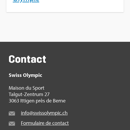
Contact
Swiss Olym­pic
Mai­son du Sport
Tal­gut-Zen­trum 27
3063 Itti­gen près de Berne
info@​swi​ssol​ympi​c.​ch
For­mu­laire de contact