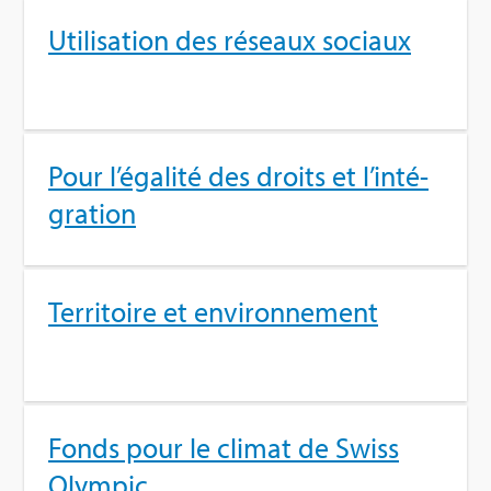
Uti­li­sa­tion des réseaux sociaux
Pour l’éga­lité des droits et l’in­té­
gra­tion
Ter­ri­toire et envi­ron­ne­ment
Fonds pour le cli­mat de Swiss
Olym­pic