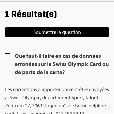
1 Résul­tat(s)
Sou­mettre la ques­tion
Que faut-il faire en cas de don­nées
erro­nées sur la Swiss Olym­pic Card ou
de perte de la carte?
Les cor­rec­tions à appor­ter doivent être envoyées
à: Swiss Olym­pic, dépar­te­ment Sport, Tal­gut-
Zen­trum 27, 3063 Itti­gen près de Berne,hel­pline.​
sodb@​swi​ssol​ympi​c.​ch, 031 359 72 17.