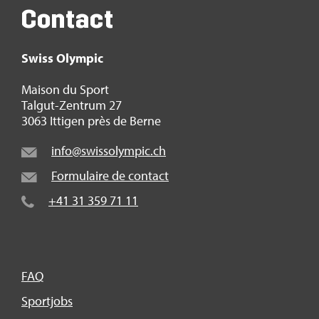
Contact
Swiss Olym­pic
Mai­son du Sport
Tal­gut-Zen­trum 27
3063 Itti­gen près de Berne
info@​swi​ssol​ympi​c.​ch
For­mu­laire de contact
+41 31 359 71 11
FAQ
Sport­jobs