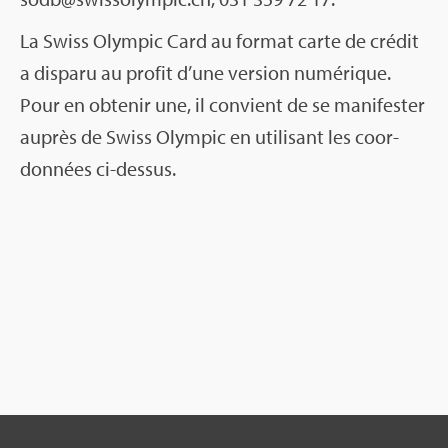
La Swiss Olym­pic Card au for­mat carte de cré­dit
a dis­paru au pro­fit d’une ver­sion numé­rique.
Pour en obte­nir une, il convient de se mani­fes­ter
auprès de Swiss Olym­pic en uti­li­sant les coor­
don­nées ci-des­sus.