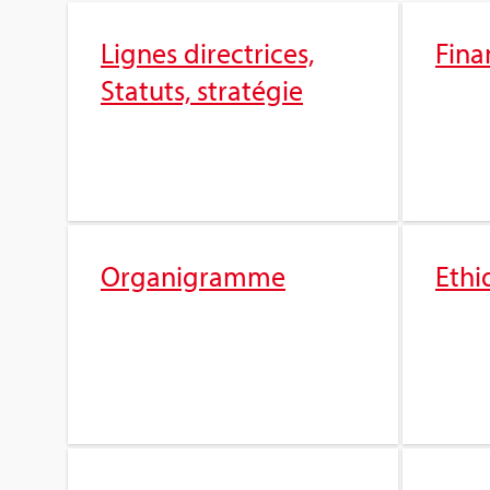
Lignes direc­trices,
Fina
Sta­tuts, stra­té­gie
Orga­ni­gramme
Ethi