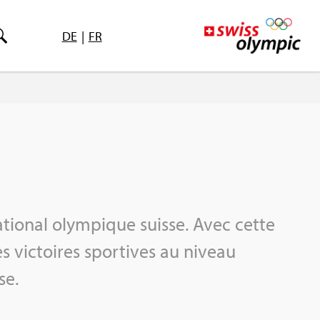
DE
|
FR
 natio­nal olym­pique suisse. Avec cette
s vic­toires spor­tives au niveau
se.