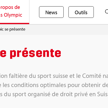
ro­pos de
News
Outils
s Olym­pic
ic se pré­sente
e pré­sente
a­tion faî­tière du sport suisse et le Comité
 les condi­tions opti­males pour obte­nir de
êts du sport orga­nisé de droit privé en Suis