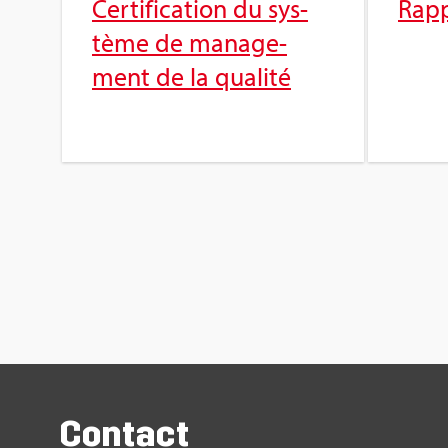
Cer­ti­fi­ca­tion du sys­
Rap­
tème de mana­ge­
ment de la qua­lité
Contact