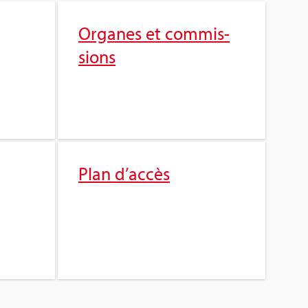
Organes et com­mis­
sions
Plan d’ac­cès