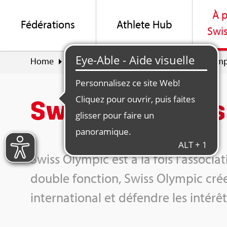
À p
Fédé­ra­tions
Ath­lete Hub
Swis
Home
À pro­pos de Swiss Olym­pic
Swiss Olym­p
Swiss Olym­pic s
Swiss Olym­pic est à la fois l’as­so­ci
double fonc­tion, Swiss Olym­pic crée
inter­na­tio­nal et défendre les inté­r