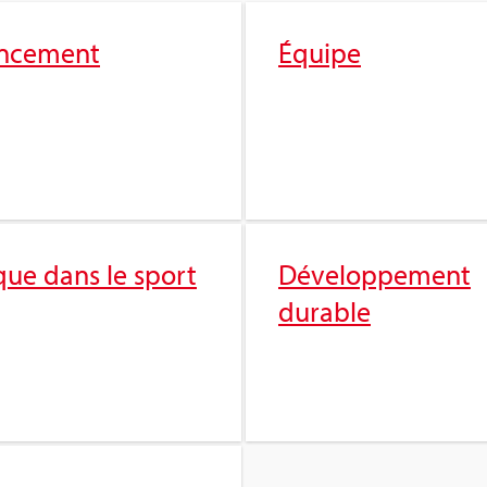
n­ce­ment
Équipe
que dans le sport
Déve­lop­pe­ment
durable