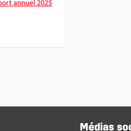
port annuel 2025
Médias so