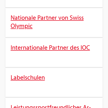
Na­tio­na­le Part­ner von Swiss
Olym­pic
In­ter­na­tio­na­le Part­ner des IOC
La­bel­schu­len
Leis­tungs­sport­freund­li­cher Ar­