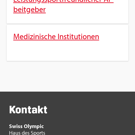
beit­ge­ber
Me­di­zi­ni­sche In­sti­tu­tio­nen
Kon­takt
Swiss Olym­pic
Haus des Sports