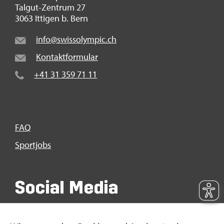
Tal­gut-Zen­trum 27
3063 It­ti­gen b. Bern
info@​swi​ssol​ympi​c.​ch
Kon­takt­for­mu­lar
+41 31 359 71 11
FAQ
Sport­jobs
So­ci­al Media