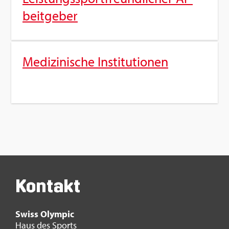
beit­ge­ber
Me­di­zi­ni­sche In­sti­tu­tio­nen
Kon­takt
Swiss Olym­pic
Haus des Sports