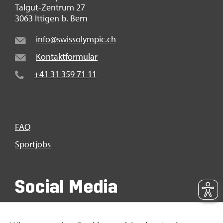
Tal­gut-Zen­trum 27
3063 It­ti­gen b. Bern
info@​swi​ssol​ympi​c.​ch
Kon­takt­for­mu­lar
+41 31 359 71 11
FAQ
Sport­jobs
So­ci­al Media