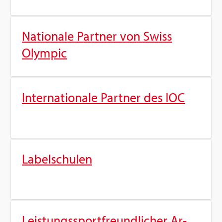
Na­tio­na­le Part­ner von Swiss
Olym­pic
In­ter­na­tio­na­le Part­ner des IOC
La­bel­schu­len
Leis­tungs­sport­freund­li­cher Ar­